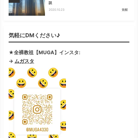
説
2020.10.23
覚醒
気軽にDMください♪
★全裸教祖【MUGA】インスタ:
→
ムガスタ