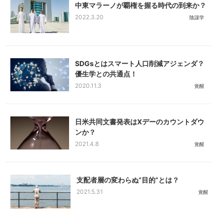
中東マラーノが覇権を握る時代の到来か？
2022.3.20
陰謀学
SDGsとはスマート人口削減アジェンダ？
優生学との共通点！
2020.11.3
覚醒
日米共同文書発表はXデーのカウントダウ
ンか？
2021.4.8
覚醒
支配者層の変わらぬ”目的”とは？
2021.5.31
覚醒