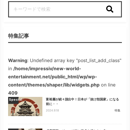
検索
特集記事
Warning
: Undefined array key "post_list_add_class"
in
/home/impressiv/new-world-
entertainment.net/public_html/wp/wp-
content/themes/shaper/lib/widgets.php
on line
409
富裕層が続々脱出中！日本が「抜け殻国家」になる
Special
前に・・
2024.9.18
特集