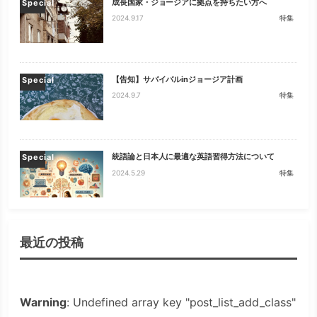
成長国家・ジョージアに拠点を持ちたい方へ
Special
2024.9.17
特集
【告知】サバイバルinジョージア計画
Special
2024.9.7
特集
統語論と日本人に最適な英語習得方法について
Special
2024.5.29
特集
最近の投稿
Warning
: Undefined array key "post_list_add_class"