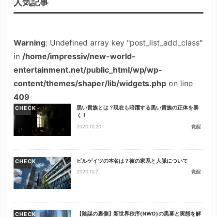
人気記事
Warning
: Undefined array key "post_list_add_class"
in
/home/impressiv/new-world-
entertainment.net/public_html/wp/wp-
content/themes/shaper/lib/widgets.php
on line
409
黒い貴族とは？現在も暗躍する黒い貴族の正体を暴
CHECK
く！
2020.10.20
覚醒
ビルゲイツの本名は？彼の家系と人脈について
CHECK
2020.10.7
覚醒
【陰謀の裏側】新世界秩序(NWO)の黒幕と実態を解
CHECK