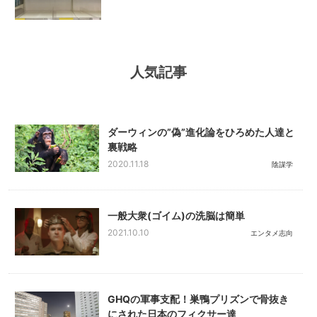
人気記事
ダーウィンの”偽”進化論をひろめた人達と
裏戦略
2020.11.18
陰謀学
一般大衆(ゴイム)の洗脳は簡単
2021.10.10
エンタメ志向
GHQの軍事支配！巣鴨プリズンで骨抜き
にされた日本のフィクサー達