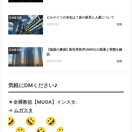
ビルゲイツの本名は？彼の家系と人脈について
CHECK
2020.10.7
覚醒
【陰謀の裏側】新世界秩序(NWO)の黒幕と実態を解
CHECK
説
2020.10.23
覚醒
気軽にDMください♪
★全裸教祖【MUGA】インスタ:
→
ムガスタ