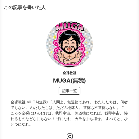
この記事を書いた人
全裸教祖
MUGA(無我)
記事一覧
全裸教祖:MUGA(無我) 「人間よ、無道徳であれ」 わたしたちは、何者
でもない。 わたしたちは、ただの地球人。 道徳も不道徳もない。 こ
ころを全裸にひんむけば、我即宇宙。 無道徳になれば、我即宇宙。 怖
れるものなどなにもない！ 裸になれ、カラをぶち壊せ。 すべてと、ひ
とつになれ。