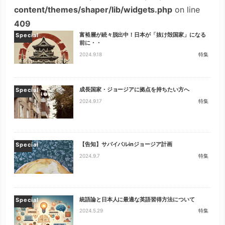
content/themes/shaper/lib/widgets.php
on line
409
富裕層が続々脱出中！日本が「抜け殻国家」になる
Special
前に・・
2024.9.18
特集
成長国家・ジョージアに拠点を持ちたい方へ
Special
2024.9.17
特集
【告知】サバイバルinジョージア計画
Special
2024.9.7
特集
統語論と日本人に最適な英語習得方法について
Special
2024.5.29
特集