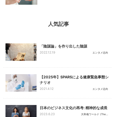
人気記事
「陰謀論」を作り出した陰謀
2022.12.19
エンタメ志向
【2025年】SPARSによる健康緊急事態シ
ナリオ
2021.4.12
エンタメ志向
日本のビジネス文化の再考: 精神的な成長
2023.6.23
大和魂ワールド (The...