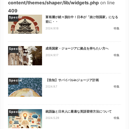
content/themes/shaper/lib/widgets.php
on line
409
富裕層が続々脱出中！日本が「抜け殻国家」になる
Special
前に・・
2024.9.18
特集
成長国家・ジョージアに拠点を持ちたい方へ
Special
2024.9.17
特集
【告知】サバイバルinジョージア計画
Special
2024.9.7
特集
統語論と日本人に最適な英語習得方法について
Special
2024.5.29
特集