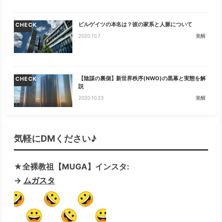
ビルゲイツの本名は？彼の家系と人脈について
CHECK
2020.10.7
覚醒
【陰謀の裏側】新世界秩序(NWO)の黒幕と実態を解
CHECK
説
2020.10.23
覚醒
気軽にDMください♪
★全裸教祖【MUGA】インスタ:
→
ムガスタ