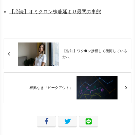
【必読】オミクロン株蔓延より最悪の事態
【告知】ワク●ン接種して後悔している
方へ
根拠なき「ピークアウト」