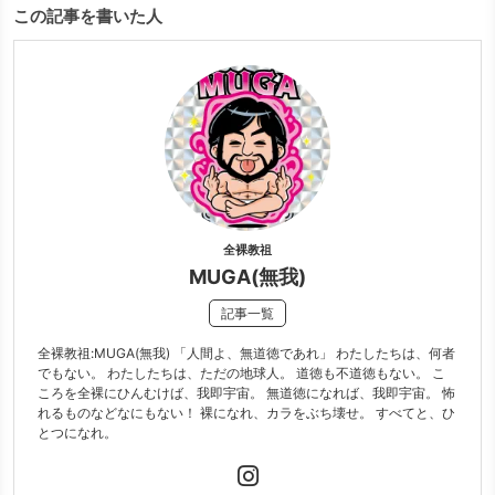
この記事を書いた人
全裸教祖
MUGA(無我)
記事一覧
全裸教祖:MUGA(無我) 「人間よ、無道徳であれ」 わたしたちは、何者
でもない。 わたしたちは、ただの地球人。 道徳も不道徳もない。 こ
ころを全裸にひんむけば、我即宇宙。 無道徳になれば、我即宇宙。 怖
れるものなどなにもない！ 裸になれ、カラをぶち壊せ。 すべてと、ひ
とつになれ。