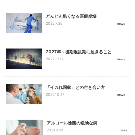
どんどん酷くなる医療崩壊
2022.7.26
news
2027年～後期混乱期に起きること
2022.12.12
news
「イカれ国家」との付き合い方
2022.10.27
news
アルコール除菌の危険な罠
2021.9.29
news