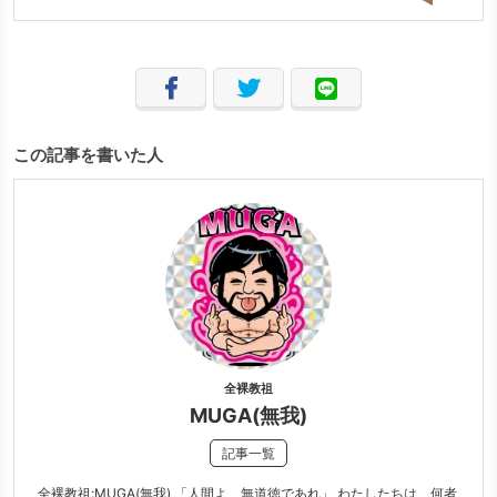
この記事を書いた人
全裸教祖
MUGA(無我)
記事一覧
全裸教祖:MUGA(無我) 「人間よ、無道徳であれ」 わたしたちは、何者