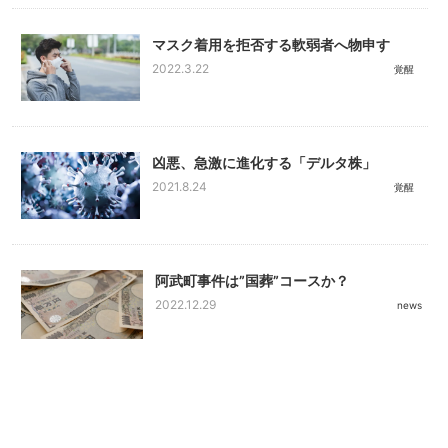
マスク着用を拒否する軟弱者へ物申す
2022.3.22
覚醒
凶悪、急激に進化する「デルタ株」
2021.8.24
覚醒
阿武町事件は”国葬”コースか？
2022.12.29
news