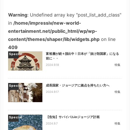
Warning
: Undefined array key "post_list_add_class"
in
/home/impressiv/new-world-
entertainment.net/public_html/wp/wp-
content/themes/shaper/lib/widgets.php
on line
409
富裕層が続々脱出中！日本が「抜け殻国家」になる
Special
前に・・
2024.9.18
特集
成長国家・ジョージアに拠点を持ちたい方へ
Special
2024.9.17
特集
【告知】サバイバルinジョージア計画
Special
2024.9.7
特集