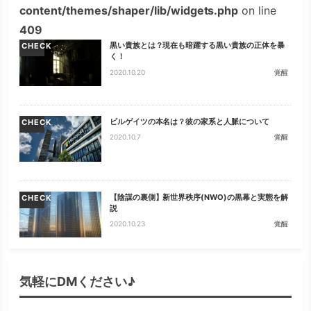
content/themes/shaper/lib/widgets.php
on line
409
黒い貴族とは？現在も暗躍する黒い貴族の正体を暴
CHECK
く！
2020.10.20
覚醒
ビルゲイツの本名は？彼の家系と人脈について
CHECK
2020.10.7
覚醒
【陰謀の裏側】新世界秩序(NWO)の黒幕と実態を解
CHECK
説
2020.10.23
覚醒
気軽にDMください♪