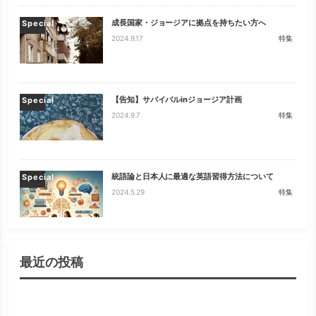
成長国家・ジョージアに拠点を持ちたい方へ
Special
2024.9.17
特集
【告知】サバイバルinジョージア計画
Special
2024.9.7
特集
統語論と日本人に最適な英語習得方法について
Special
2024.5.29
特集
最近の投稿