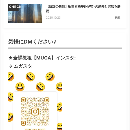
【陰謀の裏側】新世界秩序(NWO)の黒幕と実態を解
CHECK
説
2020.10.23
覚醒
気軽にDMください♪
★全裸教祖【MUGA】インスタ:
→
ムガスタ