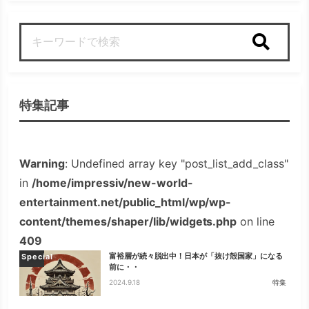
検索
特集記事
Warning
: Undefined array key "post_list_add_class"
in
/home/impressiv/new-world-
entertainment.net/public_html/wp/wp-
content/themes/shaper/lib/widgets.php
on line
409
富裕層が続々脱出中！日本が「抜け殻国家」になる
Special
前に・・
2024.9.18
特集