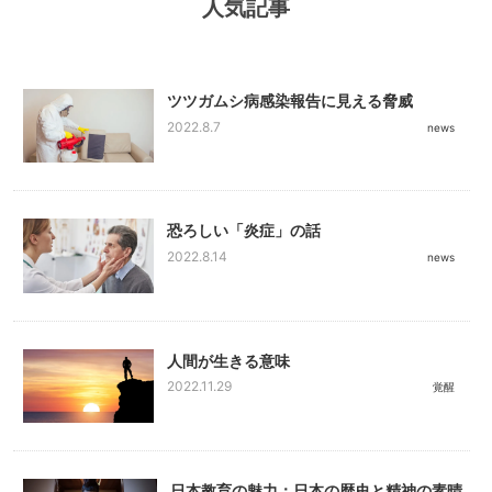
人気記事
ツツガムシ病感染報告に見える脅威
2022.8.7
news
恐ろしい「炎症」の話
2022.8.14
news
人間が生きる意味
2022.11.29
覚醒
日本教育の魅力：日本の歴史と精神の素晴