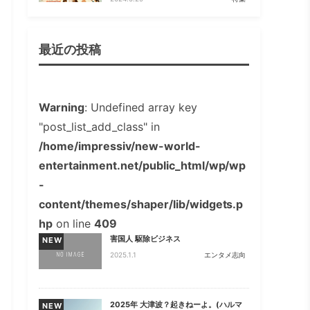
最近の投稿
Warning
: Undefined array key
"post_list_add_class" in
/home/impressiv/new-world-
entertainment.net/public_html/wp/wp
-
content/themes/shaper/lib/widgets.p
hp
on line
409
害国人 駆除ビジネス
NEW
2025.1.1
エンタメ志向
2025年 大津波？起きねーよ。(ハルマ
NEW