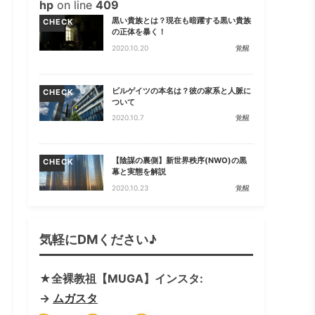
hp
on line
409
黒い貴族とは？現在も暗躍する黒い貴族
CHECK
の正体を暴く！
2020.10.20
覚醒
ビルゲイツの本名は？彼の家系と人脈に
CHECK
ついて
2020.10.7
覚醒
【陰謀の裏側】新世界秩序(NWO)の黒
CHECK
幕と実態を解説
2020.10.23
覚醒
気軽にDMください♪
★全裸教祖【MUGA】インスタ:
→
ムガスタ