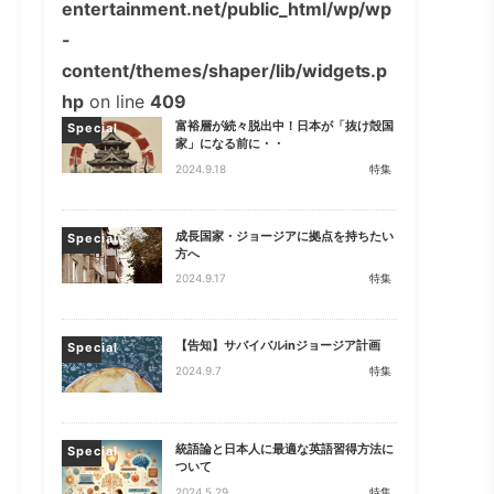
entertainment.net/public_html/wp/wp
-
content/themes/shaper/lib/widgets.p
hp
on line
409
富裕層が続々脱出中！日本が「抜け殻国
Special
家」になる前に・・
2024.9.18
特集
成長国家・ジョージアに拠点を持ちたい
Special
方へ
2024.9.17
特集
【告知】サバイバルinジョージア計画
Special
2024.9.7
特集
統語論と日本人に最適な英語習得方法に
Special
ついて
2024.5.29
特集