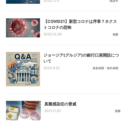
2020.12.5
陰謀学
【COVID21】新型コロナは序章？ネクス
トコロナの恐怖
2020.10.29
覚醒
ジョージア(グルジア)の銀行口座開設につ
いて
2024.9.22
資産疎開・海外疎開
真菌感染症の脅威
2021.11.20
覚醒