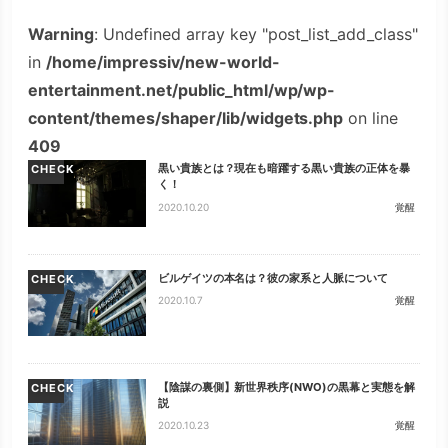
Warning
: Undefined array key "post_list_add_class"
in
/home/impressiv/new-world-
entertainment.net/public_html/wp/wp-
content/themes/shaper/lib/widgets.php
on line
409
黒い貴族とは？現在も暗躍する黒い貴族の正体を暴
CHECK
く！
2020.10.20
覚醒
ビルゲイツの本名は？彼の家系と人脈について
CHECK
2020.10.7
覚醒
【陰謀の裏側】新世界秩序(NWO)の黒幕と実態を解
CHECK
説
2020.10.23
覚醒