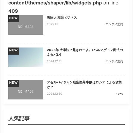
content/themes/shaper/lib/widgets.php
on line
409
害国人 駆除ビジネス
NEW
2025.1.1
エンタメ志向
2025年 大津波？起きねーよ。(ハルマゲドン商法の
NEW
ネタバレ)
2024.12.31
エンタメ志向
アゼルバイジャン航空墜落事故はロシアによる攻撃
NEW
か？
2024.12.30
news
人気記事