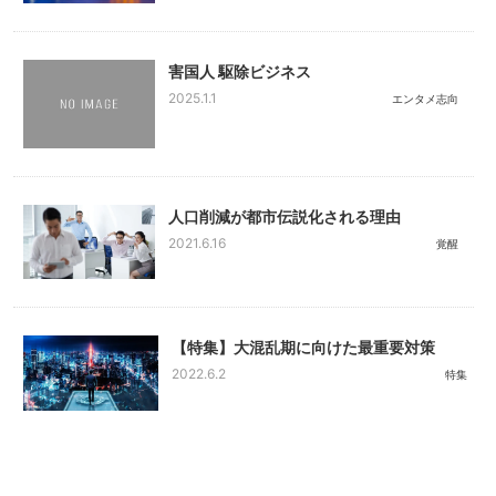
害国人 駆除ビジネス
2025.1.1
エンタメ志向
人口削減が都市伝説化される理由
2021.6.16
覚醒
【特集】大混乱期に向けた最重要対策
2022.6.2
特集