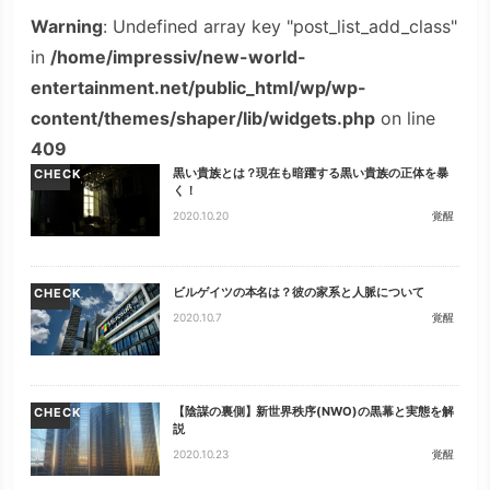
Warning
: Undefined array key "post_list_add_class"
in
/home/impressiv/new-world-
entertainment.net/public_html/wp/wp-
content/themes/shaper/lib/widgets.php
on line
409
黒い貴族とは？現在も暗躍する黒い貴族の正体を暴
CHECK
く！
2020.10.20
覚醒
ビルゲイツの本名は？彼の家系と人脈について
CHECK
2020.10.7
覚醒
【陰謀の裏側】新世界秩序(NWO)の黒幕と実態を解
CHECK
説
2020.10.23
覚醒