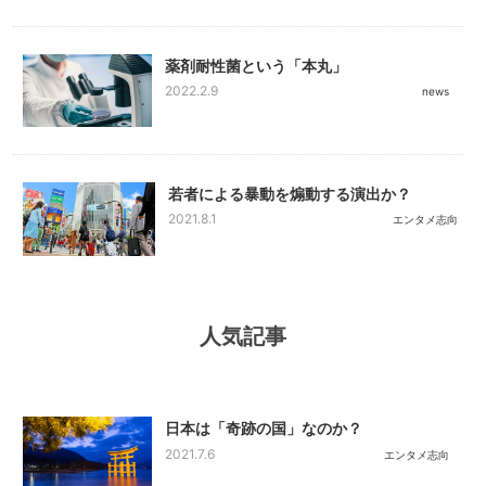
薬剤耐性菌という「本丸」
2022.2.9
news
若者による暴動を煽動する演出か？
2021.8.1
エンタメ志向
人気記事
日本は「奇跡の国」なのか？
2021.7.6
エンタメ志向