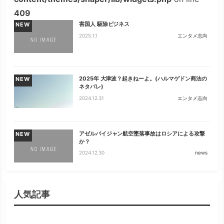
409
害国人 駆除ビジネス
NEW
2025.1.1
エンタメ志向
2025年 大津波？起きねーよ。(ハルマゲドン商法の
NEW
ネタバレ)
2024.12.31
エンタメ志向
アゼルバイジャン航空墜落事故はロシアによる攻撃
NEW
か？
2024.12.30
news
人気記事