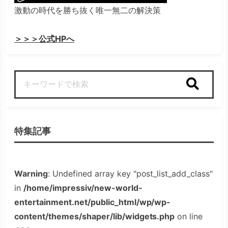
激動の時代を勝ち抜く唯一無二の解決策
＞＞＞公式HPへ
検索
特集記事
Warning
: Undefined array key "post_list_add_class"
in
/home/impressiv/new-world-
entertainment.net/public_html/wp/wp-
content/themes/shaper/lib/widgets.php
on line