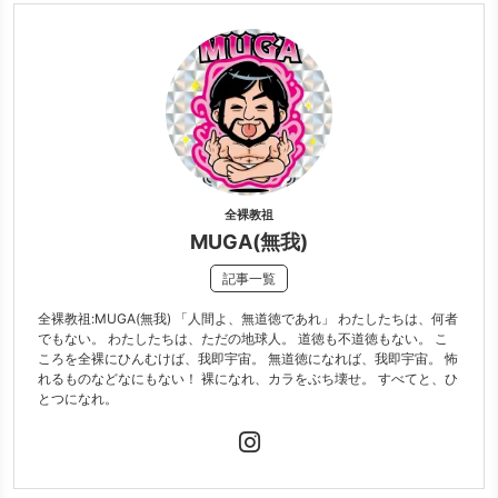
全裸教祖
MUGA(無我)
記事一覧
全裸教祖:MUGA(無我) 「人間よ、無道徳であれ」 わたしたちは、何者
でもない。 わたしたちは、ただの地球人。 道徳も不道徳もない。 こ
ころを全裸にひんむけば、我即宇宙。 無道徳になれば、我即宇宙。 怖
れるものなどなにもない！ 裸になれ、カラをぶち壊せ。 すべてと、ひ
とつになれ。