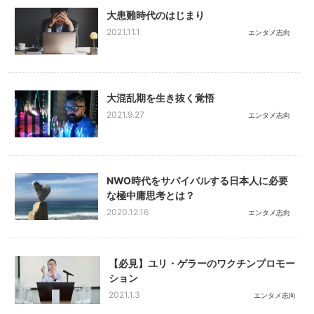
大患難時代のはじまり
2021.11.1
エンタメ志向
大混乱期を生き抜く覚悟
2021.9.27
エンタメ志向
NWO時代をサバイバルする日本人に必要
な極中庸思考とは？
2020.12.16
エンタメ志向
【必見】ユリ・ゲラーのワクチンプロモー
ション
2021.1.3
エンタメ志向