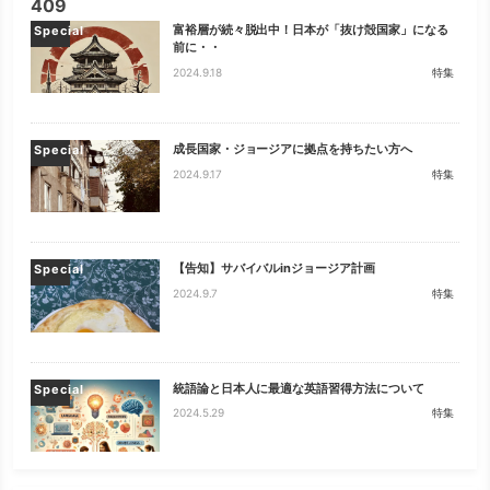
409
富裕層が続々脱出中！日本が「抜け殻国家」になる
Special
前に・・
2024.9.18
特集
成長国家・ジョージアに拠点を持ちたい方へ
Special
2024.9.17
特集
【告知】サバイバルinジョージア計画
Special
2024.9.7
特集
統語論と日本人に最適な英語習得方法について
Special
2024.5.29
特集