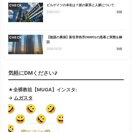
ビルゲイツの本名は？彼の家系と人脈について
CHECK
2020.10.7
覚醒
【陰謀の裏側】新世界秩序(NWO)の黒幕と実態を解
CHECK
説
2020.10.23
覚醒
気軽にDMください♪
★全裸教祖【MUGA】インスタ:
→
ムガスタ