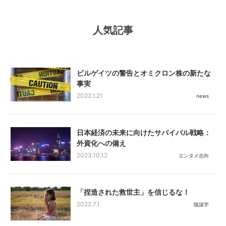
人気記事
ビルゲイツの警告とオミクロン株の新たな
事実
2022.1.21
news
日本経済の未来に向けたサバイバル戦略：
外資化への備え
2023.10.12
エンタメ志向
「捏造された救世主」を信じるな！
2022.7.1
陰謀学