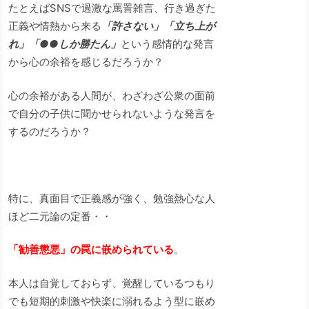
たとえばSNSで過激な罵詈雑言、行き過ぎた
正義や情熱から来る
「許さない」「立ち上が
れ」「●●しか勝たん」
という感情的な発言
から心の余裕を感じるだろうか？
心の余裕がある人間が、わざわざ公衆の面前
で自分の子供に聞かせられないような発言を
するのだろうか？
特に、真面目で正義感が強く、勉強熱心な人
ほど二元論の定番・・
「勧善懲悪」の罠に嵌められている
。
本人は自覚しておらず、覚醒しているつもり
でも短期的刺激や快楽に溺れるよう型に嵌め