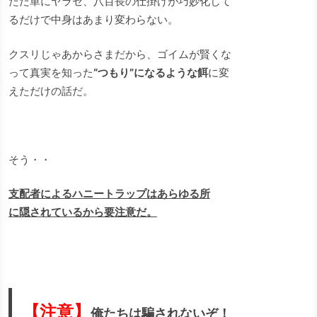
ただ単にヤラセ、八百長の仕掛けが巧妙化して
るだけで中身はあまり変わらない。
クスリじゃあからさまだから、ゴイムが賢くな
って真実を知った
“つもり”になるような餌
に変
えただけの話だ。
そう・・
支配者によるハニートラップはあらゆる所
に隠されているから要注意だ。
【注意】
俺たちは騙されないぞ！