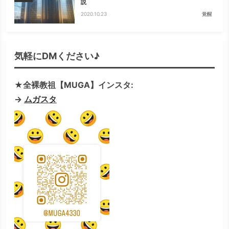
説
2020.10.23
覚醒
気軽にDMください♪
★全裸教祖【MUGA】インスタ:
→
ムガスタ