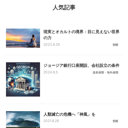
人気記事
現実とオカルトの境界：目に見えない世界
の力
2023.8.29
覚醒
ジョージア銀行口座開設、会社設立の条件
2024.8.5
資産疎開・海外疎開
人類滅亡の危機へ「神風」を
2021.8.28
覚醒