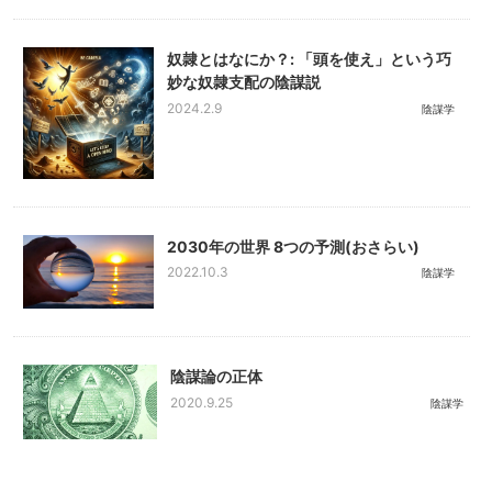
奴隷とはなにか？: 「頭を使え」という巧
妙な奴隷支配の陰謀説
2024.2.9
陰謀学
2030年の世界 8つの予測(おさらい)
2022.10.3
陰謀学
陰謀論の正体
2020.9.25
陰謀学