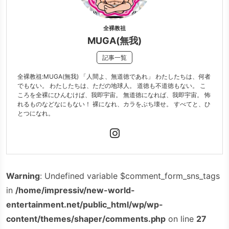
全裸教祖
MUGA(無我)
記事一覧
全裸教祖:MUGA(無我) 「人間よ、無道徳であれ」 わたしたちは、何者
でもない。 わたしたちは、ただの地球人。 道徳も不道徳もない。 こ
ころを全裸にひんむけば、我即宇宙。 無道徳になれば、我即宇宙。 怖
れるものなどなにもない！ 裸になれ、カラをぶち壊せ。 すべてと、ひ
とつになれ。
Warning
: Undefined variable $comment_form_sns_tags
in
/home/impressiv/new-world-
entertainment.net/public_html/wp/wp-
content/themes/shaper/comments.php
on line
27