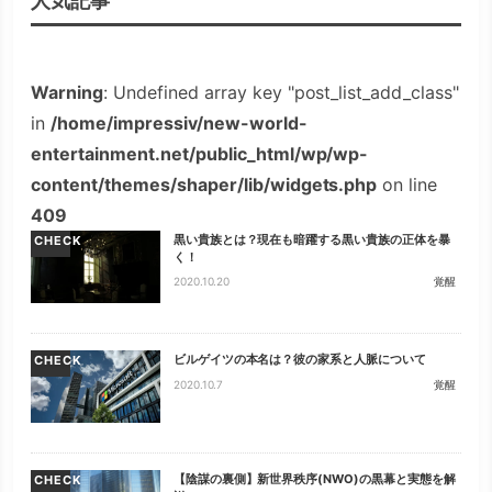
人気記事
Warning
: Undefined array key "post_list_add_class"
in
/home/impressiv/new-world-
entertainment.net/public_html/wp/wp-
content/themes/shaper/lib/widgets.php
on line
409
黒い貴族とは？現在も暗躍する黒い貴族の正体を暴
CHECK
く！
2020.10.20
覚醒
ビルゲイツの本名は？彼の家系と人脈について
CHECK
2020.10.7
覚醒
【陰謀の裏側】新世界秩序(NWO)の黒幕と実態を解
CHECK