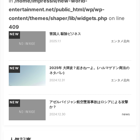
in
/home/impressiv/new-world-
entertainment.net/public_html/wp/wp-
content/themes/shaper/lib/widgets.php
on line
409
害国人 駆除ビジネス
NEW
2025.1.1
エンタメ志向
2025年 大津波？起きねーよ。(ハルマゲドン商法の
NEW
ネタバレ)
2024.12.31
エンタメ志向
アゼルバイジャン航空墜落事故はロシアによる攻撃
NEW
か？
2024.12.30
news