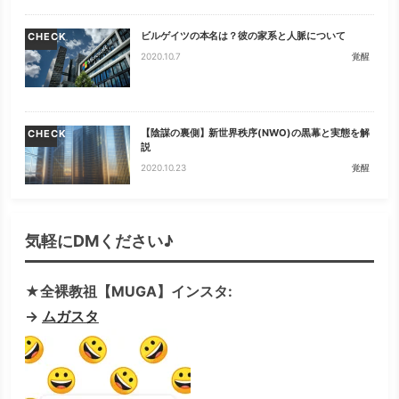
ビルゲイツの本名は？彼の家系と人脈について
CHECK
2020.10.7
覚醒
【陰謀の裏側】新世界秩序(NWO)の黒幕と実態を解
CHECK
説
2020.10.23
覚醒
気軽にDMください♪
★全裸教祖【MUGA】インスタ:
→
ムガスタ