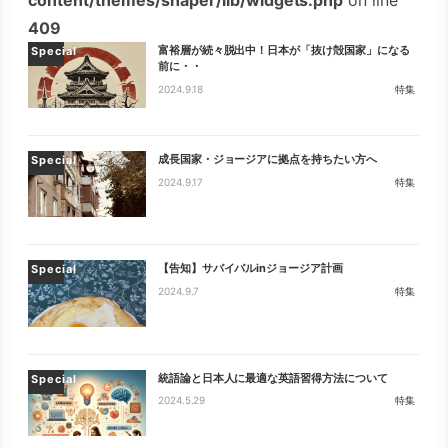
content/themes/shaper/lib/widgets.php
on line
409
富裕層が続々脱出中！日本が「抜け殻国家」になる
Special
前に・・
2024.9.18
特集
成長国家・ジョージアに拠点を持ちたい方へ
Special
2024.9.17
特集
【告知】サバイバルinジョージア計画
Special
2024.9.7
特集
統語論と日本人に最適な英語習得方法について
Special
2024.5.29
特集