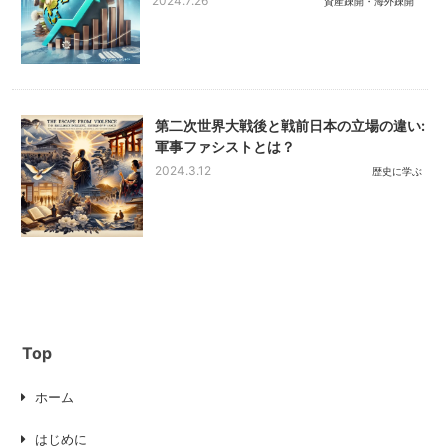
2024.7.26
資産疎開・海外疎開
第二次世界大戦後と戦前日本の立場の違い:
軍事ファシストとは？
2024.3.12
歴史に学ぶ
Top
ホーム
はじめに