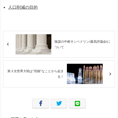
人口削減の目的
陰謀の中枢サンベドリン(最高評議会)に
ついて
第３次世界大戦は”些細”なことから起き
る！