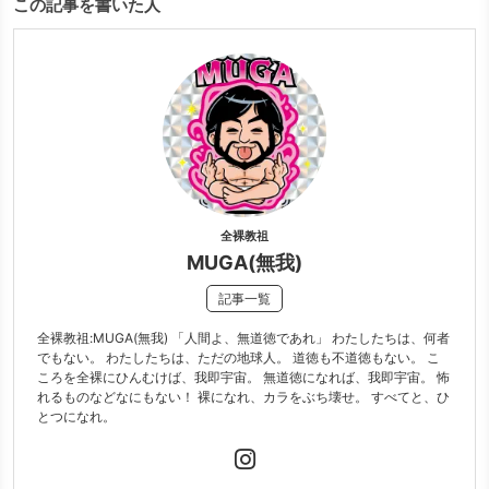
この記事を書いた人
全裸教祖
MUGA(無我)
記事一覧
全裸教祖:MUGA(無我) 「人間よ、無道徳であれ」 わたしたちは、何者
でもない。 わたしたちは、ただの地球人。 道徳も不道徳もない。 こ
ころを全裸にひんむけば、我即宇宙。 無道徳になれば、我即宇宙。 怖
れるものなどなにもない！ 裸になれ、カラをぶち壊せ。 すべてと、ひ
とつになれ。