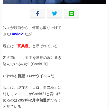
我々が以前から、何度も取り上げて
きた
Covid21
だが・・
現在は
「変異種」
と呼ばれている
21の前に、世界中を激動の渦に巻き
込んでいるのが【Covid19】
いわゆる
新型コロナウイルス
だ
我々は、現在の「コロナ変異種」に
対してマスコミがCovid21と言い始
めるのは
2021年2月中旬過ぎ
だろう
と見ている