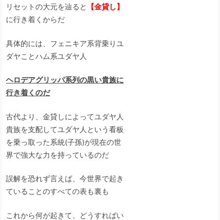
リセットの大元を辿ると
【金貸し】
に行き着くからだ
具体的には、フェニキア系背乗りユ
ダヤことハム系ユダヤ人
ヘロデアグリッパ系列の黒い貴族に
行き着くのだ
古代より、金貸しによってユダヤ人
貴族を支配してユダヤ人という看板
を乗っ取った系統(子孫)が現在の世
界で強大な力を持っているのだ
誤解を恐れず言えば、今世界で起き
ていることのすべての表も裏も
これから何が起きて、どうすればい