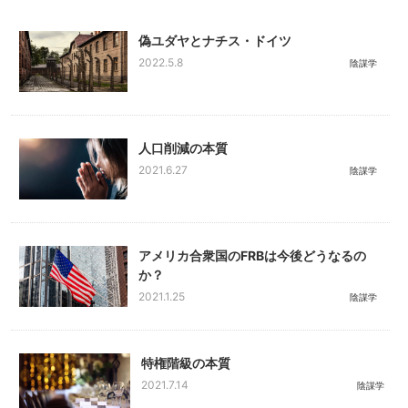
偽ユダヤとナチス・ドイツ
2022.5.8
陰謀学
人口削減の本質
2021.6.27
陰謀学
アメリカ合衆国のFRBは今後どうなるの
か？
2021.1.25
陰謀学
特権階級の本質
2021.7.14
陰謀学