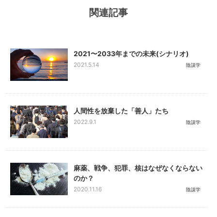
関連記事
2021〜2033年までの未来(シナリオ)
2021.5.14
陰謀学
人間性を放棄した「善人」たち
2022.9.1
陰謀学
麻薬、戦争、犯罪、核はなぜなくならない
のか？
2020.11.16
陰謀学