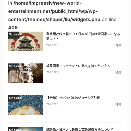
in
/home/impressiv/new-world-
entertainment.net/public_html/wp/wp-
content/themes/shaper/lib/widgets.php
on line
409
富裕層が続々脱出中！日本が「抜け殻国家」になる
Special
前に・・
2024.9.18
特集
成長国家・ジョージアに拠点を持ちたい方へ
Special
2024.9.17
特集
【告知】サバイバルinジョージア計画
Special
2024.9.7
特集
統語論と日本人に最適な英語習得方法について
Special