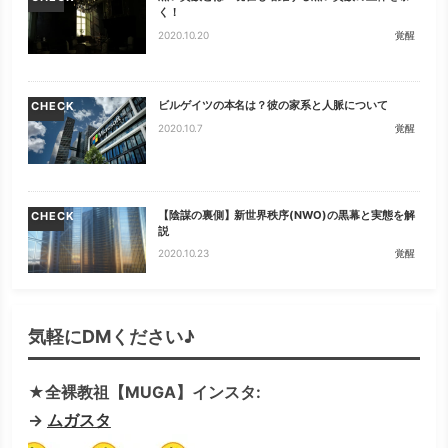
く！
2020.10.20
覚醒
ビルゲイツの本名は？彼の家系と人脈について
CHECK
2020.10.7
覚醒
【陰謀の裏側】新世界秩序(NWO)の黒幕と実態を解
CHECK
説
2020.10.23
覚醒
気軽にDMください♪
★全裸教祖【MUGA】インスタ:
→
ムガスタ