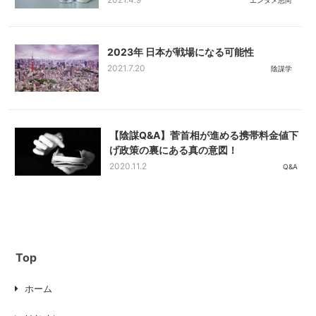
2021.4.9
エンタメ志向
2023年 日本が戦場になる可能性
2021.7.20
陰謀学
【陰謀Q&A】菅首相が進める携帯料金値下
げ政策の裏にある真の意図！
2020.11.2
Q&A
Top
ホーム