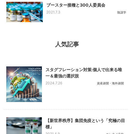
ブースター接種と300人委員会
2021.7.3
陰謀学
人気記事
スタグフレーション対策:個人で出来る唯
一＆最強の選択肢
2024.7.26
資産疎開・海外疎開
【新世界秩序】集団免疫という「究極の目
標」