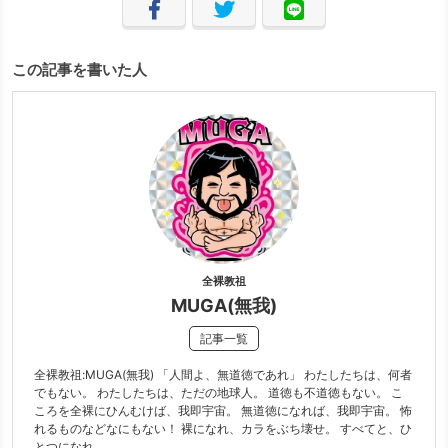
この記事を書いた人
全裸教祖
MUGA(無我)
記事一覧
全裸教祖:MUGA(無我) 「人間よ、無道徳であれ」 わたしたちは、何者
でもない。 わたしたちは、ただの地球人。 道徳も不道徳もない。 こ
ころを全裸にひんむけば、我即宇宙。 無道徳になれば、我即宇宙。 怖
れるものなどなにもない！ 裸になれ、カラをぶち壊せ。 すべてと、ひ
とつになれ。