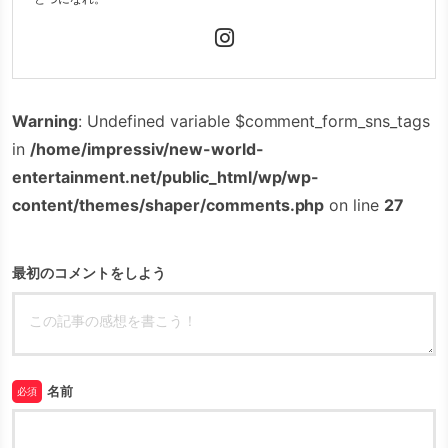
Warning
: Undefined variable $comment_form_sns_tags
in
/home/impressiv/new-world-
entertainment.net/public_html/wp/wp-
content/themes/shaper/comments.php
on line
27
最初のコメントをしよう
名前
必須