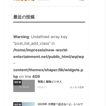
最近の投稿
Warning
: Undefined array key
"post_list_add_class" in
/home/impressiv/new-world-
entertainment.net/public_html/wp/wp
-
content/themes/shaper/lib/widgets.p
hp
on line
409
害国人 駆除ビジネス
NEW
2025.1.1
エンタメ志向
2025年 大津波？起きねーよ。(ハルマ
NEW