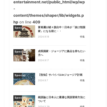
entertainment.net/public_html/wp/wp
-
content/themes/shaper/lib/widgets.p
hp
on line
409
富裕層が続々脱出中！日本が「抜け殻国
Special
家」になる前に・・
2024.9.18
特集
成長国家・ジョージアに拠点を持ちたい
Special
方へ
2024.9.17
特集
【告知】サバイバルinジョージア計画
Special
2024.9.7
特集
統語論と日本人に最適な英語習得方法に
Special
ついて
2024.5.29
特集