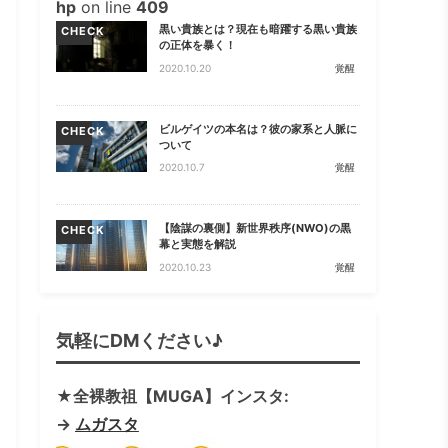
hp
on line
409
黒い貴族とは？現在も暗躍する黒い貴族
CHECK
の正体を暴く！
2020.10.20
覚醒
ビルゲイツの本名は？彼の家系と人脈に
CHECK
ついて
2020.10.7
覚醒
【陰謀の裏側】新世界秩序(NWO)の黒
CHECK
幕と実態を解説
2020.10.23
覚醒
気軽にDMください♪
★全裸教祖【MUGA】インスタ:
→
ムガスタ