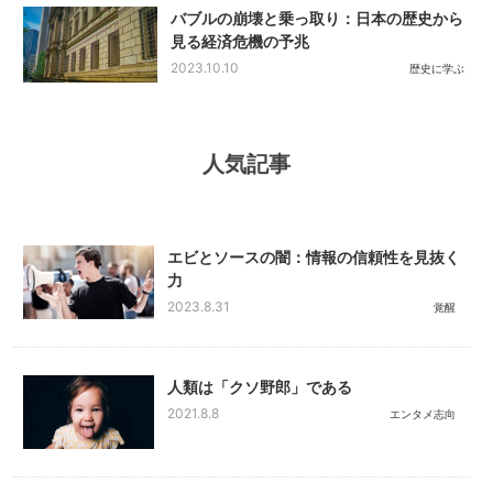
バブルの崩壊と乗っ取り：日本の歴史から
見る経済危機の予兆
2023.10.10
歴史に学ぶ
人気記事
エビとソースの闇：情報の信頼性を見抜く
力
2023.8.31
覚醒
人類は「クソ野郎」である
2021.8.8
エンタメ志向