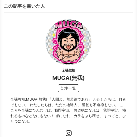
この記事を書いた人
全裸教祖
MUGA(無我)
記事一覧
全裸教祖:MUGA(無我) 「人間よ、無道徳であれ」 わたしたちは、何者
でもない。 わたしたちは、ただの地球人。 道徳も不道徳もない。 こ
ころを全裸にひんむけば、我即宇宙。 無道徳になれば、我即宇宙。 怖
れるものなどなにもない！ 裸になれ、カラをぶち壊せ。 すべてと、ひ
とつになれ。