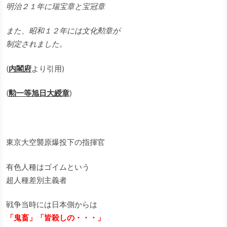
明治２１年に瑞宝章と宝冠章
また、昭和１２年には文化勲章が
制定されました。
(
内閣府
より引用)
(
勲一等旭日大綬章
)
東京大空襲原爆投下の指揮官
有色人種はゴイムという
超人種差別主義者
戦争当時には日本側からは
「鬼畜」「皆殺しの・・・」