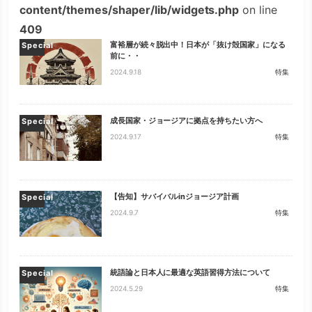
content/themes/shaper/lib/widgets.php
on line
409
富裕層が続々脱出中！日本が「抜け殻国家」になる
Special
前に・・
2024.9.18
特集
成長国家・ジョージアに拠点を持ちたい方へ
Special
2024.9.17
特集
【告知】サバイバルinジョージア計画
Special
2024.9.7
特集
統語論と日本人に最適な英語習得方法について
Special
2024.5.29
特集