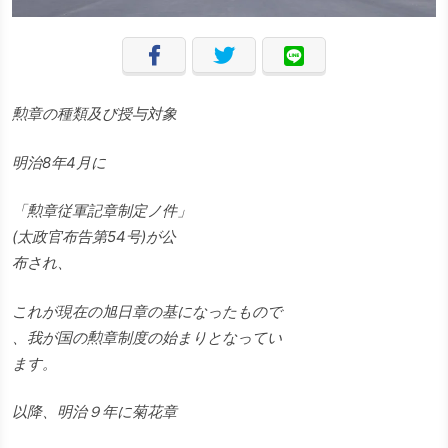
勲章の種類及び授与対象
明治8年4月に
「勲章従軍記章制定ノ件」
(太政官布告第54号)が公
布され、
これが現在の旭日章の基になったもので
、我が国の勲章制度の始まりとなってい
ます。
以降、明治９年に菊花章