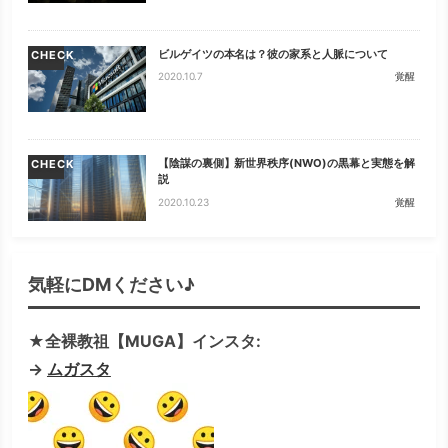
ビルゲイツの本名は？彼の家系と人脈について
CHECK
2020.10.7
覚醒
【陰謀の裏側】新世界秩序(NWO)の黒幕と実態を解
CHECK
説
2020.10.23
覚醒
気軽にDMください♪
★全裸教祖【MUGA】インスタ:
→
ムガスタ