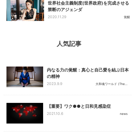
世界社会主義制度(世界政府)を完成させる
禁断のアジェンダ
2020.11.29
覚醒
人気記事
内なる力の覚醒：真心と自己愛を結ぶ日本
の精神
2023.9.9
大和魂ワールド (The...
【重要】ワク●●と日和見感染症
2021.10.6
news