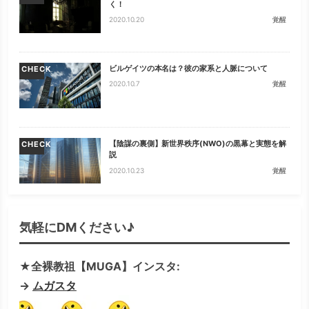
く！
2020.10.20
覚醒
ビルゲイツの本名は？彼の家系と人脈について
CHECK
2020.10.7
覚醒
【陰謀の裏側】新世界秩序(NWO)の黒幕と実態を解
CHECK
説
2020.10.23
覚醒
気軽にDMください♪
★全裸教祖【MUGA】インスタ:
→
ムガスタ