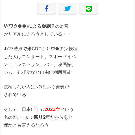
V(ワク●●)による惨劇？
の足音
がリアルに迫ろうとしている・・
4/27時点で米CDCよりワ●チン接種
した人はコンサート、スポーツイベ
ント、レストラン、バー、映画館、
ジム、礼拝所など自由に利用可能
接種しない人はNGという発表が
されている
そして、日本に迫る
2023年
という
名のXデーまで
残り2年
だからあと
僅かとも言えるだろう