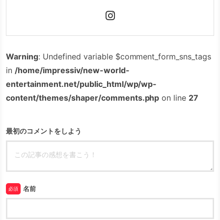
Warning
: Undefined variable $comment_form_sns_tags
in
/home/impressiv/new-world-
entertainment.net/public_html/wp/wp-
content/themes/shaper/comments.php
on line
27
最初のコメントをしよう
名前
必須