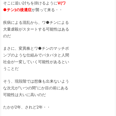
そこに追い討ちを掛けるように
V(ワ
●チン)の後遺症
が襲って来る・・
疾病による混乱から、ワ●チンによる
大量虐殺がスタートする可能性はある
のだ
まさに、変異株とワ●チンのマッチポ
ンプのような仕組みでバタバタと人間
社会が一変していく可能性があるとい
うことだ
そう、現段階では想像も出来ないよう
な次元が”いつの間”にか目の前にある
可能性は大いに高いのだ
たかが2年、されど2年・・