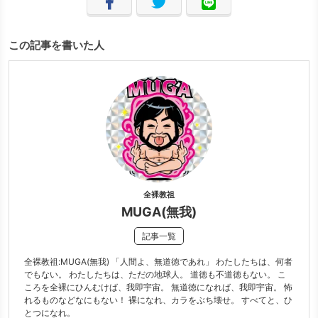
この記事を書いた人
全裸教祖
MUGA(無我)
記事一覧
全裸教祖:MUGA(無我) 「人間よ、無道徳であれ」 わたしたちは、何者
でもない。 わたしたちは、ただの地球人。 道徳も不道徳もない。 こ
ころを全裸にひんむけば、我即宇宙。 無道徳になれば、我即宇宙。 怖
れるものなどなにもない！ 裸になれ、カラをぶち壊せ。 すべてと、ひ
とつになれ。