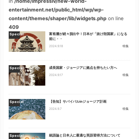
in
/home/impressiv/new-world-
entertainment.net/public_html/wp/wp-
content/themes/shaper/lib/widgets.php
on line
409
富裕層が続々脱出中！日本が「抜け殻国家」になる
Special
前に・・
2024.9.18
特集
成長国家・ジョージアに拠点を持ちたい方へ
Special
2024.9.17
特集
【告知】サバイバルinジョージア計画
Special
2024.9.7
特集
統語論と日本人に最適な英語習得方法について
Special