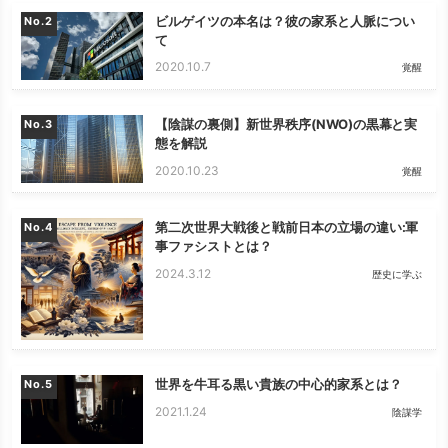
ビルゲイツの本名は？彼の家系と人脈につい
No.
て
2020.10.7
覚醒
【陰謀の裏側】新世界秩序(NWO)の黒幕と実
No.
態を解説
2020.10.23
覚醒
第二次世界大戦後と戦前日本の立場の違い:軍
No.
事ファシストとは？
2024.3.12
歴史に学ぶ
世界を牛耳る黒い貴族の中心的家系とは？
No.
2021.1.24
陰謀学