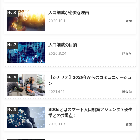
人口削減が必要な理由
No.
2020.10.1
覚醒
人口削減の目的
No.
2020.9.24
陰謀学
【シナリオ】2025年からのコミュニケーショ
No.
ン
2021.4.11
陰謀学
SDGsとはスマート人口削減アジェンダ？優生
No.
学との共通点！
2020.11.3
覚醒