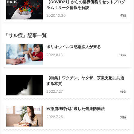
【COVID21】からの世界債務リセットプログ
No.
ラム！リーク情報を解説
2020.10.30
覚醒
「サル痘」記事一覧
ポリオウイルス感染拡大が来る
2022.8.13
news
【特集】ワクチン、ヤクザ、宗教支配に共通
する本質
2022.7.27
特集
医療崩壊時代に適した健康防衛法
2022.7.25
覚醒