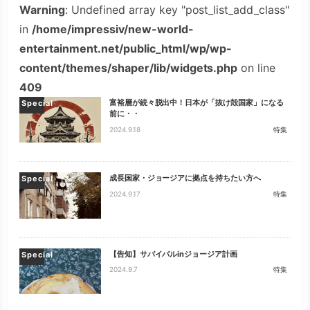
Warning
: Undefined array key "post_list_add_class"
in
/home/impressiv/new-world-
entertainment.net/public_html/wp/wp-
content/themes/shaper/lib/widgets.php
on line
409
富裕層が続々脱出中！日本が「抜け殻国家」になる
Special
前に・・
2024.9.18
特集
成長国家・ジョージアに拠点を持ちたい方へ
Special
2024.9.17
特集
【告知】サバイバルinジョージア計画
Special
2024.9.7
特集