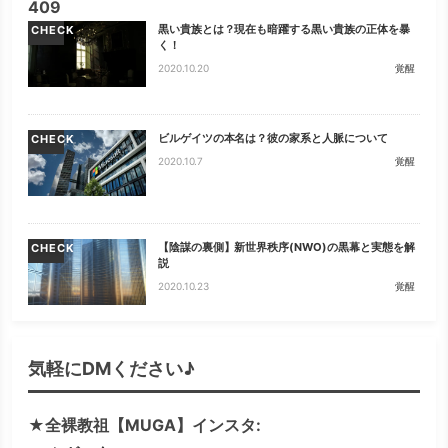
409
黒い貴族とは？現在も暗躍する黒い貴族の正体を暴
CHECK
く！
2020.10.20
覚醒
ビルゲイツの本名は？彼の家系と人脈について
CHECK
2020.10.7
覚醒
【陰謀の裏側】新世界秩序(NWO)の黒幕と実態を解
CHECK
説
2020.10.23
覚醒
気軽にDMください♪
★全裸教祖【MUGA】インスタ: