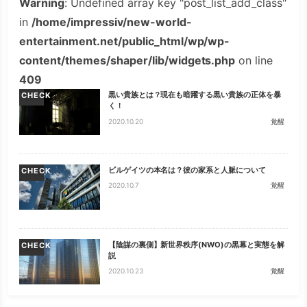
Warning
: Undefined array key "post_list_add_class"
in
/home/impressiv/new-world-
entertainment.net/public_html/wp/wp-
content/themes/shaper/lib/widgets.php
on line
409
黒い貴族とは？現在も暗躍する黒い貴族の正体を暴
CHECK
く！
2020.10.20
覚醒
ビルゲイツの本名は？彼の家系と人脈について
CHECK
2020.10.7
覚醒
【陰謀の裏側】新世界秩序(NWO)の黒幕と実態を解
CHECK
説
2020.10.23
覚醒