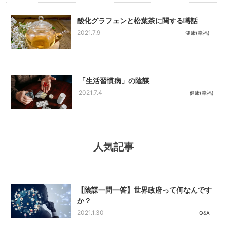
酸化グラフェンと松葉茶に関する噂話
2021.7.9
健康(幸福)
「生活習慣病」の陰謀
2021.7.4
健康(幸福)
人気記事
【陰謀一問一答】世界政府って何なんです
か？
2021.1.30
Q&A