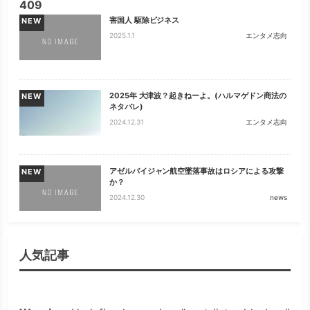
409
害国人 駆除ビジネス
NEW
2025.1.1
エンタメ志向
2025年 大津波？起きねーよ。(ハルマゲドン商法の
NEW
ネタバレ)
2024.12.31
エンタメ志向
アゼルバイジャン航空墜落事故はロシアによる攻撃
NEW
か？
2024.12.30
news
人気記事