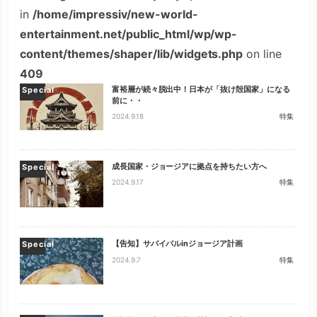
in
/home/impressiv/new-world-
entertainment.net/public_html/wp/wp-
content/themes/shaper/lib/widgets.php
on line
409
富裕層が続々脱出中！日本が「抜け殻国家」になる
Special
前に・・
2024.9.18
特集
成長国家・ジョージアに拠点を持ちたい方へ
Special
2024.9.17
特集
【告知】サバイバルinジョージア計画
Special
2024.9.7
特集