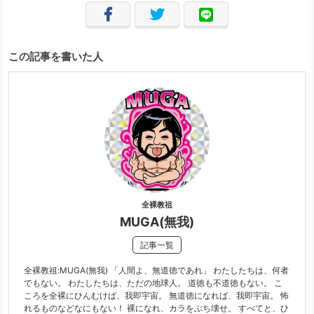
この記事を書いた人
全裸教祖
MUGA(無我)
記事一覧
全裸教祖:MUGA(無我) 「人間よ、無道徳であれ」 わたしたちは、何者
でもない。 わたしたちは、ただの地球人。 道徳も不道徳もない。 こ
ころを全裸にひんむけば、我即宇宙。 無道徳になれば、我即宇宙。 怖
れるものなどなにもない！ 裸になれ、カラをぶち壊せ。 すべてと、ひ