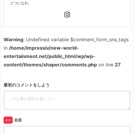
とつになれ。
Warning
: Undefined variable $comment_form_sns_tags
in
/home/impressiv/new-world-
entertainment.net/public_html/wp/wp-
content/themes/shaper/comments.php
on line
27
最初のコメントをしよう
名前
必須