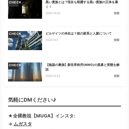
黒い貴族とは？現在も暗躍する黒い貴族の正体を暴
CHECK
く！
2020.10.20
覚醒
ビルゲイツの本名は？彼の家系と人脈について
CHECK
2020.10.7
覚醒
【陰謀の裏側】新世界秩序(NWO)の黒幕と実態を解
CHECK
説
2020.10.23
覚醒
気軽にDMください♪
★全裸教祖【MUGA】インスタ:
→
ムガスタ