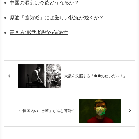
中国の混乱は今後どうなるか？
原油「強気派」には厳しい状況が続くか？
高まる”影武者説”の信憑性
大衆を洗脳する「●●のせいだ～！」
中国国内の「分断」が進む可能性