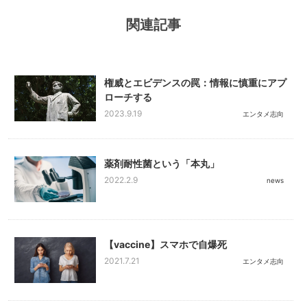
関連記事
権威とエビデンスの罠：情報に慎重にアプ
ローチする
2023.9.19
エンタメ志向
薬剤耐性菌という「本丸」
2022.2.9
news
【vaccine】スマホで自爆死
2021.7.21
エンタメ志向