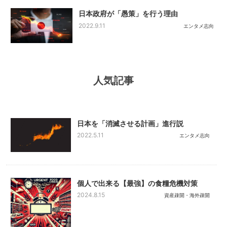
日本政府が「愚策」を行う理由
2022.9.11
エンタメ志向
人気記事
日本を「消滅させる計画」進行説
2022.5.11
エンタメ志向
個人で出来る【最強】の食糧危機対策
2024.8.15
資産疎開・海外疎開