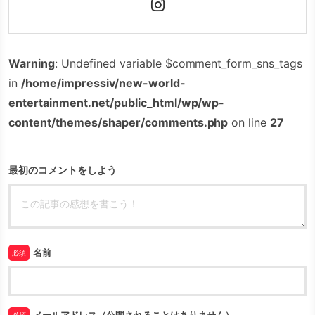
Warning
: Undefined variable $comment_form_sns_tags
in
/home/impressiv/new-world-
entertainment.net/public_html/wp/wp-
content/themes/shaper/comments.php
on line
27
最初のコメントをしよう
名前
必須