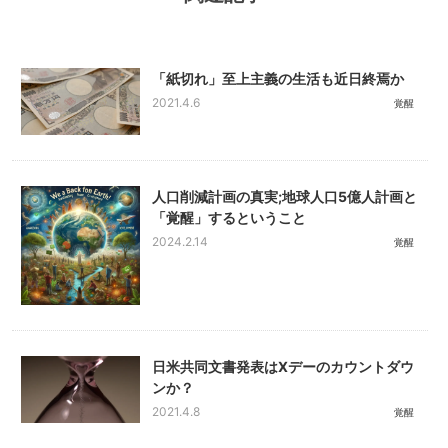
「紙切れ」至上主義の生活も近日終焉か
2021.4.6
覚醒
人口削減計画の真実;地球人口5億人計画と
「覚醒」するということ
2024.2.14
覚醒
日米共同文書発表はXデーのカウントダウ
ンか？
2021.4.8
覚醒