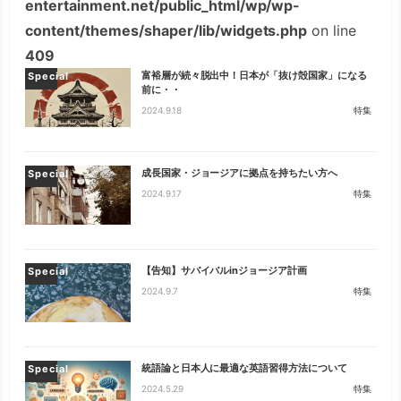
entertainment.net/public_html/wp/wp-
content/themes/shaper/lib/widgets.php
on line
409
富裕層が続々脱出中！日本が「抜け殻国家」になる
Special
前に・・
2024.9.18
特集
成長国家・ジョージアに拠点を持ちたい方へ
Special
2024.9.17
特集
【告知】サバイバルinジョージア計画
Special
2024.9.7
特集
統語論と日本人に最適な英語習得方法について
Special
2024.5.29
特集