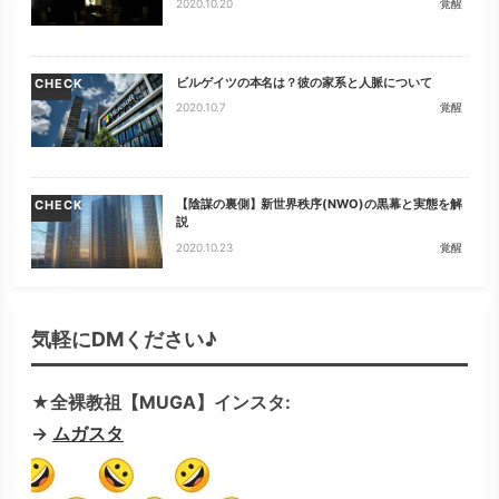
2020.10.20
覚醒
ビルゲイツの本名は？彼の家系と人脈について
CHECK
2020.10.7
覚醒
【陰謀の裏側】新世界秩序(NWO)の黒幕と実態を解
CHECK
説
2020.10.23
覚醒
気軽にDMください♪
★全裸教祖【MUGA】インスタ:
→
ムガスタ