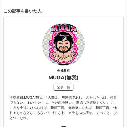
この記事を書いた人
全裸教祖
MUGA(無我)
記事一覧
全裸教祖:MUGA(無我) 「人間よ、無道徳であれ」 わたしたちは、何者
でもない。 わたしたちは、ただの地球人。 道徳も不道徳もない。 こ
ころを全裸にひんむけば、我即宇宙。 無道徳になれば、我即宇宙。 怖
れるものなどなにもない！ 裸になれ、カラをぶち壊せ。 すべてと、ひ
とつになれ。