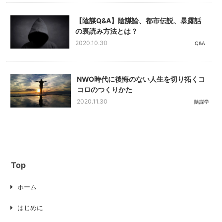
【陰謀Q&A】陰謀論、都市伝説、暴露話
の裏読み方法とは？
2020.10.30
Q&A
NWO時代に後悔のない人生を切り拓くコ
コロのつくりかた
2020.11.30
陰謀学
Top
ホーム
はじめに