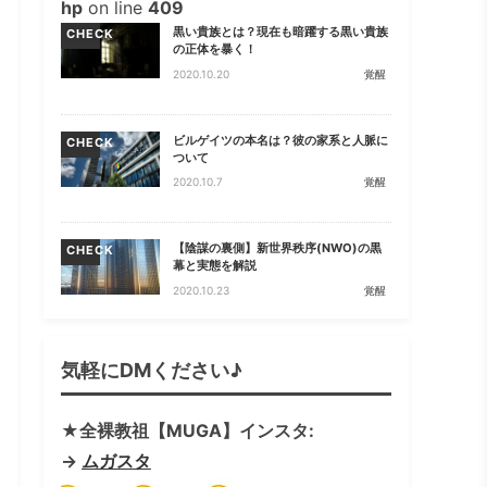
hp
on line
409
黒い貴族とは？現在も暗躍する黒い貴族
CHECK
の正体を暴く！
2020.10.20
覚醒
ビルゲイツの本名は？彼の家系と人脈に
CHECK
ついて
2020.10.7
覚醒
【陰謀の裏側】新世界秩序(NWO)の黒
CHECK
幕と実態を解説
2020.10.23
覚醒
気軽にDMください♪
★全裸教祖【MUGA】インスタ:
→
ムガスタ