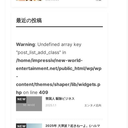
最近の投稿
Warning
: Undefined array key
"post_list_add_class" in
/home/impressiv/new-world-
entertainment.net/public_html/wp/wp
-
content/themes/shaper/lib/widgets.p
hp
on line
409
害国人 駆除ビジネス
NEW
2025.1.1
エンタメ志向
2025年 大津波？起きねーよ。(ハルマ
NEW