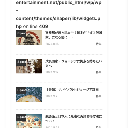
entertainment.net/public_html/wp/wp
-
content/themes/shaper/lib/widgets.p
hp
on line
409
富裕層が続々脱出中！日本が「抜け殻国
Special
家」になる前に・・
2024.9.18
特集
成長国家・ジョージアに拠点を持ちたい
Special
方へ
2024.9.17
特集
【告知】サバイバルinジョージア計画
Special
2024.9.7
特集
統語論と日本人に最適な英語習得方法に
Special
ついて
2024.5.29
特集