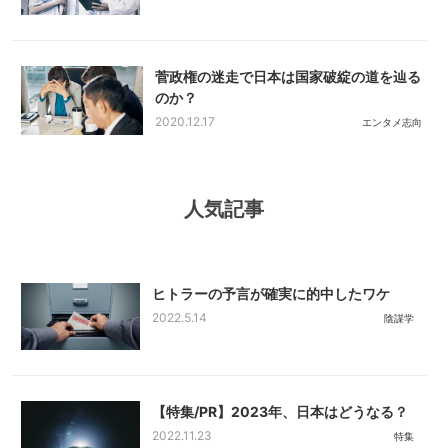
菅政権の迷走で日本は国家破綻の道を辿る
のか？
2020.12.17
エンタメ志向
人気記事
ヒトラーの予言が確実に的中したワケ
2022.5.14
陰謀学
【特集/PR】2023年、日本はどうなる？
2022.11.23
特集