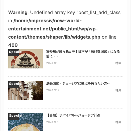
Warning
: Undefined array key "post_list_add_class"
in
/home/impressiv/new-world-
entertainment.net/public_html/wp/wp-
content/themes/shaper/lib/widgets.php
on line
409
富裕層が続々脱出中！日本が「抜け殻国家」になる
Special
前に・・
2024.9.18
特集
成長国家・ジョージアに拠点を持ちたい方へ
Special
2024.9.17
特集
【告知】サバイバルinジョージア計画
Special
2024.9.7
特集