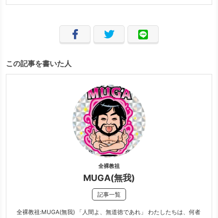
この記事を書いた人
全裸教祖
MUGA(無我)
記事一覧
全裸教祖:MUGA(無我) 「人間よ、無道徳であれ」 わたしたちは、何者