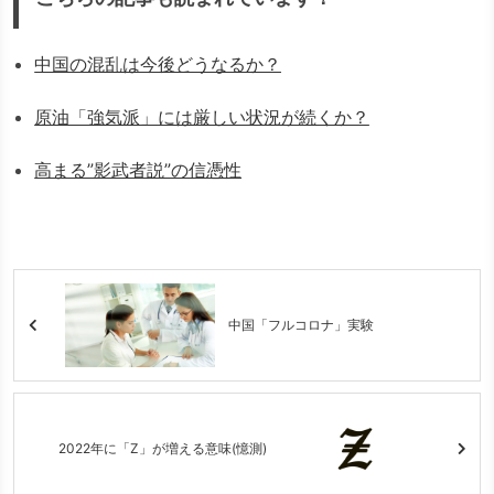
中国の混乱は今後どうなるか？
原油「強気派」には厳しい状況が続くか？
高まる”影武者説”の信憑性
中国「フルコロナ」実験
2022年に「Z」が増える意味(憶測)