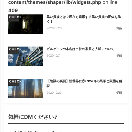
content/themes/shaper/lib/widgets.php
on line
409
黒い貴族とは？現在も暗躍する黒い貴族の正体を暴
CHECK
く！
2020.10.20
覚醒
ビルゲイツの本名は？彼の家系と人脈について
CHECK
2020.10.7
覚醒
【陰謀の裏側】新世界秩序(NWO)の黒幕と実態を解
CHECK
説
2020.10.23
覚醒
気軽にDMください♪