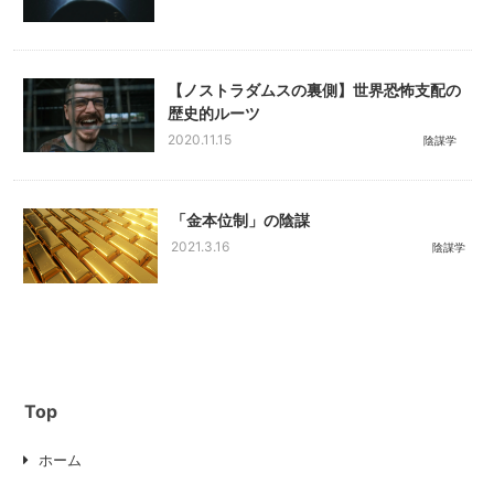
【ノストラダムスの裏側】世界恐怖支配の
歴史的ルーツ
2020.11.15
陰謀学
「金本位制」の陰謀
2021.3.16
陰謀学
Top
ホーム