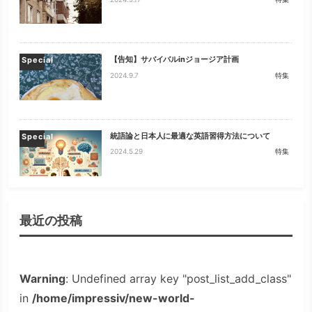
2024.9.17
特集
【告知】サバイバルinジョージア計画
Special
2024.9.7
特集
統語論と日本人に最適な英語習得方法について
Special
2024.5.29
特集
最近の投稿
Warning
: Undefined array key "post_list_add_class"
in
/home/impressiv/new-world-