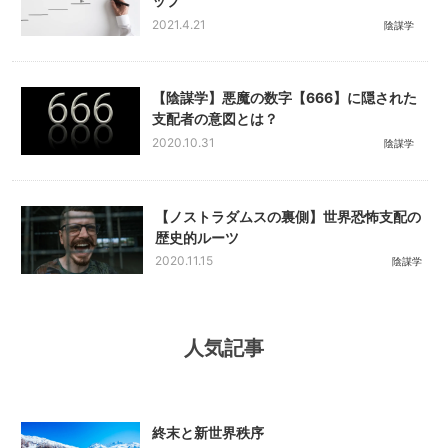
ップ
2021.4.21
陰謀学
【陰謀学】悪魔の数字【666】に隠された
支配者の意図とは？
2020.10.31
陰謀学
【ノストラダムスの裏側】世界恐怖支配の
歴史的ルーツ
2020.11.15
陰謀学
人気記事
終末と新世界秩序