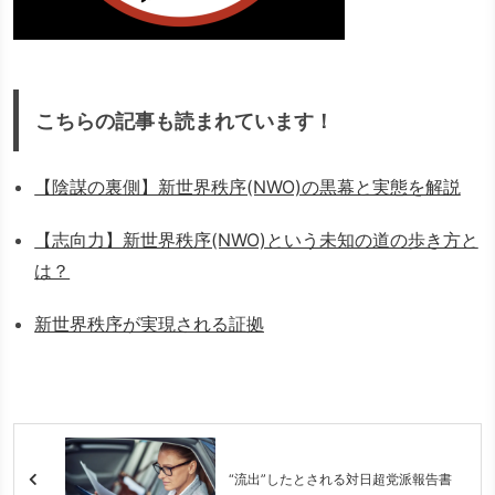
こちらの記事も読まれています！
【陰謀の裏側】新世界秩序(NWO)の黒幕と実態を解説
【志向力】新世界秩序(NWO)という未知の道の歩き方と
は？
新世界秩序が実現される証拠
“流出”したとされる対日超党派報告書