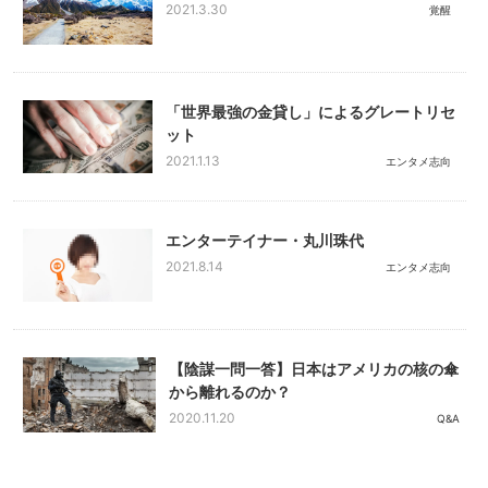
2021.3.30
覚醒
「世界最強の金貸し」によるグレートリセ
ット
2021.1.13
エンタメ志向
エンターテイナー・丸川珠代
2021.8.14
エンタメ志向
【陰謀一問一答】日本はアメリカの核の傘
から離れるのか？
2020.11.20
Q&A