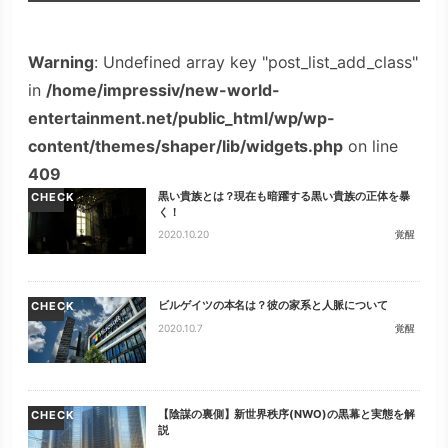
Warning
: Undefined array key "post_list_add_class"
in
/home/impressiv/new-world-
entertainment.net/public_html/wp/wp-
content/themes/shaper/lib/widgets.php
on line
409
黒い貴族とは？現在も暗躍する黒い貴族の正体を暴
CHECK
く！
2020.10.20
覚醒
ビルゲイツの本名は？彼の家系と人脈について
CHECK
2020.10.7
覚醒
【陰謀の裏側】新世界秩序(NWO)の黒幕と実態を解
CHECK
説