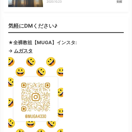
2020.10.23
覚醒
気軽にDMください♪
★全裸教祖【MUGA】インスタ:
→
ムガスタ