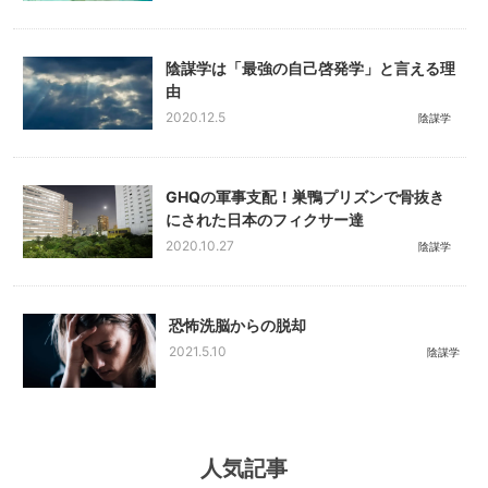
陰謀学は「最強の自己啓発学」と言える理
由
2020.12.5
陰謀学
GHQの軍事支配！巣鴨プリズンで骨抜き
にされた日本のフィクサー達
2020.10.27
陰謀学
恐怖洗脳からの脱却
2021.5.10
陰謀学
人気記事