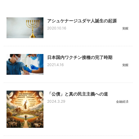
アシュケナージユダヤ人誕生の起源
2020.10.16
覚醒
日本国内ワクチン接種の完了時期
2021.4.16
覚醒
「公債」と真の民主主義への道
2024.3.29
金融経済