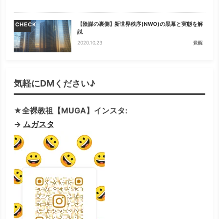
【陰謀の裏側】新世界秩序(NWO)の黒幕と実態を解
CHECK
説
2020.10.23
覚醒
気軽にDMください♪
★全裸教祖【MUGA】インスタ:
→
ムガスタ