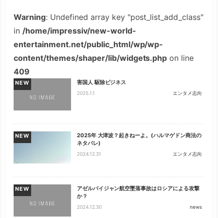
Warning
: Undefined array key "post_list_add_class"
in
/home/impressiv/new-world-
entertainment.net/public_html/wp/wp-
content/themes/shaper/lib/widgets.php
on line
409
害国人 駆除ビジネス
NEW
2025.1.1
エンタメ志向
2025年 大津波？起きねーよ。(ハルマゲドン商法の
NEW
ネタバレ)
2024.12.31
エンタメ志向
アゼルバイジャン航空墜落事故はロシアによる攻撃
NEW
か？
2024.12.30
news