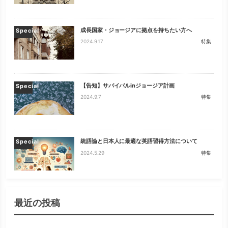
成長国家・ジョージアに拠点を持ちたい方へ
Special
2024.9.17
特集
【告知】サバイバルinジョージア計画
Special
2024.9.7
特集
統語論と日本人に最適な英語習得方法について
Special
2024.5.29
特集
最近の投稿