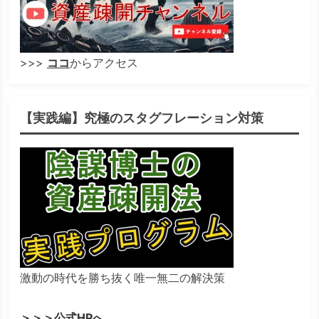
>>>
ココ
からアクセス
【実践編】究極のスタグフレーション対策
激動の時代を勝ち抜く唯一無二の解決策
＞＞＞公式HPへ