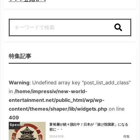
検索
特集記事
Warning
: Undefined array key "post_list_add_class"
in
/home/impressiv/new-world-
entertainment.net/public_html/wp/wp-
content/themes/shaper/lib/widgets.php
on line
409
富裕層が続々脱出中！日本が「抜け殻国家」になる
Special
前に・・
2024.9.18
特集