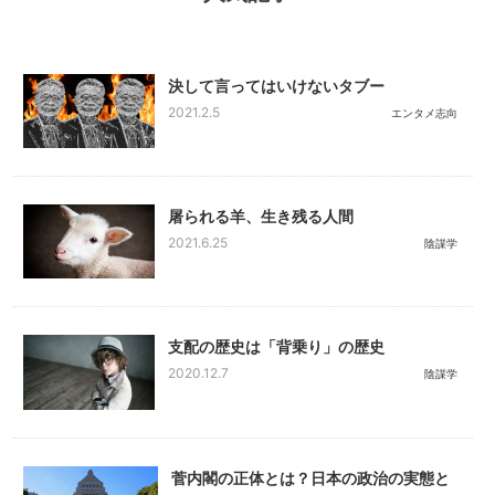
決して言ってはいけないタブー
2021.2.5
エンタメ志向
屠られる羊、生き残る人間
2021.6.25
陰謀学
支配の歴史は「背乗り」の歴史
2020.12.7
陰謀学
菅内閣の正体とは？日本の政治の実態と