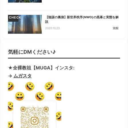
【陰謀の裏側】新世界秩序(NWO)の黒幕と実態を解
CHECK
説
2020.10.23
覚醒
気軽にDMください♪
★全裸教祖【MUGA】インスタ:
→
ムガスタ