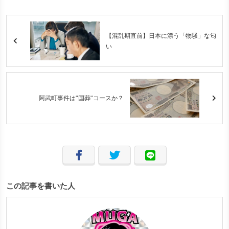
【混乱期直前】日本に漂う「物騒」な匂
い
阿武町事件は”国葬”コースか？
この記事を書いた人