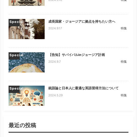
2024.9.18
特集
成長国家・ジョージアに拠点を持ちたい方へ
Special
2024.9.17
特集
【告知】サバイバルinジョージア計画
Special
2024.9.7
特集
統語論と日本人に最適な英語習得方法について
Special
2024.5.29
特集
最近の投稿