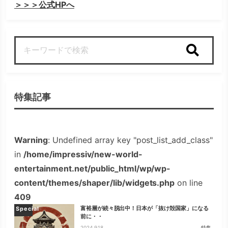
＞＞＞公式HPへ
検索
特集記事
Warning
: Undefined array key "post_list_add_class"
in
/home/impressiv/new-world-
entertainment.net/public_html/wp/wp-
content/themes/shaper/lib/widgets.php
on line
409
富裕層が続々脱出中！日本が「抜け殻国家」になる
Special
前に・・