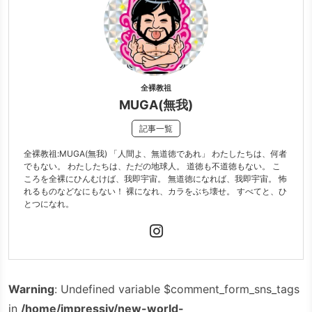
全裸教祖
MUGA(無我)
記事一覧
全裸教祖:MUGA(無我) 「人間よ、無道徳であれ」 わたしたちは、何者
でもない。 わたしたちは、ただの地球人。 道徳も不道徳もない。 こ
ころを全裸にひんむけば、我即宇宙。 無道徳になれば、我即宇宙。 怖
れるものなどなにもない！ 裸になれ、カラをぶち壊せ。 すべてと、ひ
とつになれ。
Warning
: Undefined variable $comment_form_sns_tags
in
/home/impressiv/new-world-