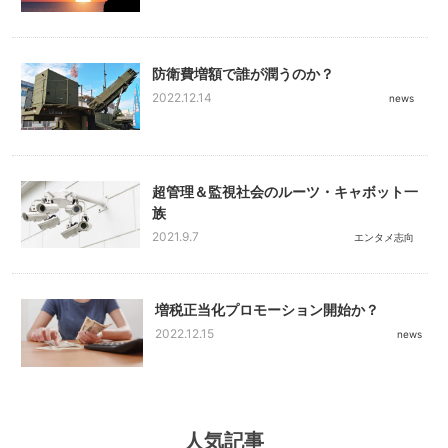
防衛費増額で誰が潤うのか？
2022.12.14
news
超管理＆監視社会のルーツ・キャボット一
族
2021.9.7
エンタメ志向
増税正当化プロモーション開始か？
2022.12.15
news
人気記事