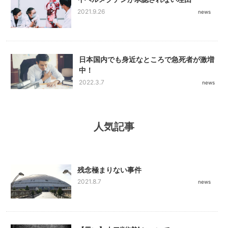
イベルメクチンが承認されない理由
2021.9.26
news
日本国内でも身近なところで急死者が激増
中！
2022.3.7
news
人気記事
残念極まりない事件
2021.8.7
news