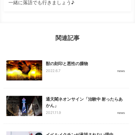
一緒に落語でも行きましょう♪
関連記事
獣の刻印と悪性の腫物
2022.6.7
news
通天閣ネオンサイン「治験中 射ったらあ
かん」
2021.11.9
news