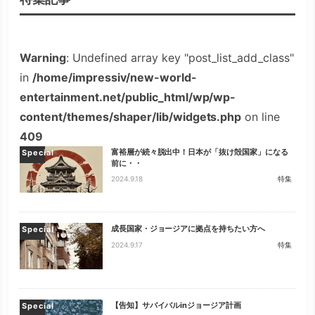
Warning
: Undefined array key "post_list_add_class"
in
/home/impressiv/new-world-
entertainment.net/public_html/wp/wp-
content/themes/shaper/lib/widgets.php
on line
409
富裕層が続々脱出中！日本が「抜け殻国家」になる
Special
前に・・
2024.9.18
特集
成長国家・ジョージアに拠点を持ちたい方へ
Special
2024.9.17
特集
【告知】サバイバルinジョージア計画
Special