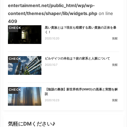
entertainment.net/public_html/wp/wp-
content/themes/shaper/lib/widgets.php
on line
409
黒い貴族とは？現在も暗躍する黒い貴族の正体を暴
CHECK
く！
2020.10.20
覚醒
ビルゲイツの本名は？彼の家系と人脈について
CHECK
2020.10.7
覚醒
【陰謀の裏側】新世界秩序(NWO)の黒幕と実態を解
CHECK
説
2020.10.23
覚醒
気軽にDMください♪