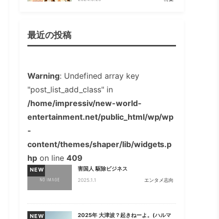
最近の投稿
Warning
: Undefined array key
"post_list_add_class" in
/home/impressiv/new-world-
entertainment.net/public_html/wp/wp
-
content/themes/shaper/lib/widgets.p
hp
on line
409
害国人 駆除ビジネス
NEW
2025.1.1
エンタメ志向
2025年 大津波？起きねーよ。(ハルマ
NEW