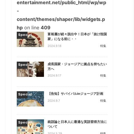
entertainment.net/public_html/wp/wp
-
content/themes/shaper/lib/widgets.p
hp
on line
409
富裕層が続々脱出中！日本が「抜け殻国
Special
家」になる前に・・
2024.9.18
特集
成長国家・ジョージアに拠点を持ちたい
Special
方へ
2024.9.17
特集
【告知】サバイバルinジョージア計画
Special
2024.9.7
特集
統語論と日本人に最適な英語習得方法に
Special
ついて
2024.5.29
特集