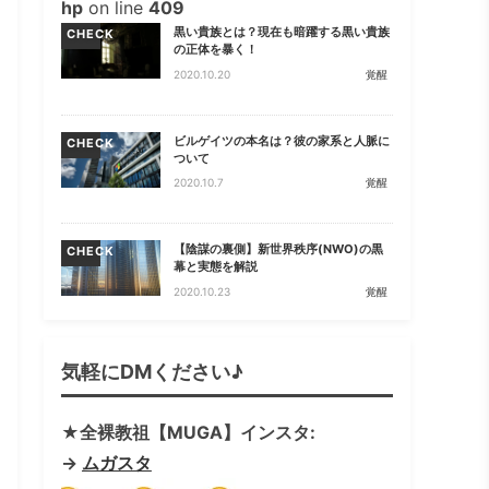
hp
on line
409
黒い貴族とは？現在も暗躍する黒い貴族
CHECK
の正体を暴く！
2020.10.20
覚醒
ビルゲイツの本名は？彼の家系と人脈に
CHECK
ついて
2020.10.7
覚醒
【陰謀の裏側】新世界秩序(NWO)の黒
CHECK
幕と実態を解説
2020.10.23
覚醒
気軽にDMください♪
★全裸教祖【MUGA】インスタ:
→
ムガスタ