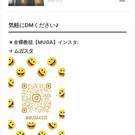
2020.10.23
覚醒
気軽にDMください♪
★全裸教祖【MUGA】インスタ:
→
ムガスタ