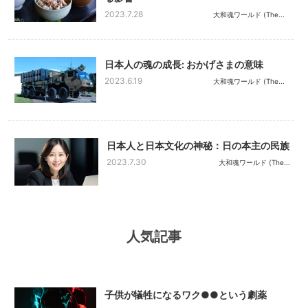
2023.7.28
大和魂ワールド (The...
日本人の魂の成長: おかげさまの意味
2023.6.19
大和魂ワールド (The...
日本人と日本文化の神秘：日の本主の民族
2023.7.30
大和魂ワールド (The...
人気記事
子供が犠牲になるワク●●という劇薬