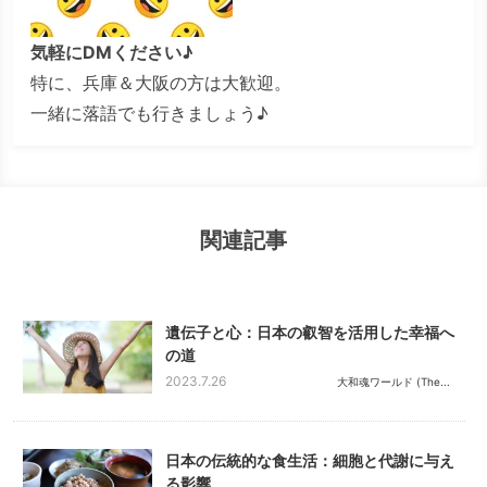
気軽にDMください♪
特に、兵庫＆大阪の方は大歓迎。
一緒に落語でも行きましょう♪
関連記事
遺伝子と心：日本の叡智を活用した幸福へ
の道
2023.7.26
大和魂ワールド (The...
日本の伝統的な食生活：細胞と代謝に与え
る影響