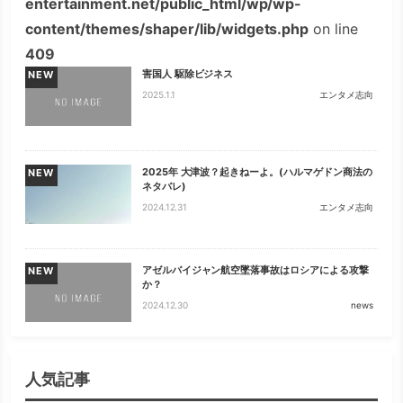
entertainment.net/public_html/wp/wp-
content/themes/shaper/lib/widgets.php
on line
409
害国人 駆除ビジネス
NEW
2025.1.1
エンタメ志向
2025年 大津波？起きねーよ。(ハルマゲドン商法の
NEW
ネタバレ)
2024.12.31
エンタメ志向
アゼルバイジャン航空墜落事故はロシアによる攻撃
NEW
か？
2024.12.30
news
人気記事