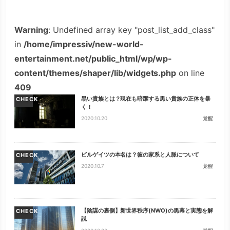
Warning
: Undefined array key "post_list_add_class"
in
/home/impressiv/new-world-
entertainment.net/public_html/wp/wp-
content/themes/shaper/lib/widgets.php
on line
409
黒い貴族とは？現在も暗躍する黒い貴族の正体を暴
CHECK
く！
2020.10.20
覚醒
ビルゲイツの本名は？彼の家系と人脈について
CHECK
2020.10.7
覚醒
【陰謀の裏側】新世界秩序(NWO)の黒幕と実態を解
CHECK
説