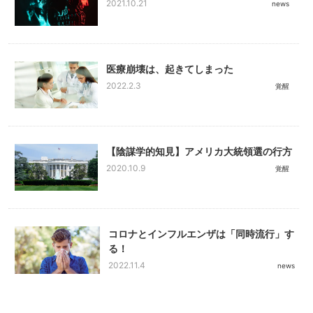
2021.10.21
news
医療崩壊は、起きてしまった
2022.2.3
覚醒
【陰謀学的知見】アメリカ大統領選の行方
2020.10.9
覚醒
コロナとインフルエンザは「同時流行」す
る！
2022.11.4
news