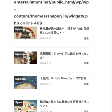
entertainment.net/public_html/wp/wp
-
content/themes/shaper/lib/widgets.p
hp
on line
409
富裕層が続々脱出中！日本が「抜け殻国
Special
家」になる前に・・
2024.9.18
特集
成長国家・ジョージアに拠点を持ちたい
Special
方へ
2024.9.17
特集
【告知】サバイバルinジョージア計画
Special
2024.9.7
特集
統語論と日本人に最適な英語習得方法に
Special
ついて
2024.5.29
特集