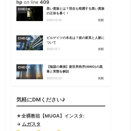
hp
on line
409
黒い貴族とは？現在も暗躍する黒い貴族
CHECK
の正体を暴く！
2020.10.20
覚醒
ビルゲイツの本名は？彼の家系と人脈に
CHECK
ついて
2020.10.7
覚醒
【陰謀の裏側】新世界秩序(NWO)の黒
CHECK
幕と実態を解説
2020.10.23
覚醒
気軽にDMください♪
★全裸教祖【MUGA】インスタ:
→
ムガスタ