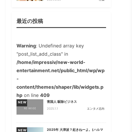
最近の投稿
Warning
: Undefined array key
"post_list_add_class" in
/home/impressiv/new-world-
entertainment.net/public_html/wp/wp
-
content/themes/shaper/lib/widgets.p
hp
on line
409
害国人 駆除ビジネス
NEW
2025.1.1
エンタメ志向
2025年 大津波？起きねーよ。(ハルマ
NEW