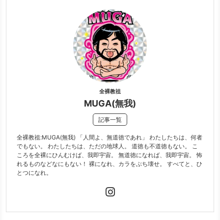
全裸教祖
MUGA(無我)
記事一覧
全裸教祖:MUGA(無我) 「人間よ、無道徳であれ」 わたしたちは、何者
でもない。 わたしたちは、ただの地球人。 道徳も不道徳もない。 こ
ころを全裸にひんむけば、我即宇宙。 無道徳になれば、我即宇宙。 怖
れるものなどなにもない！ 裸になれ、カラをぶち壊せ。 すべてと、ひ
とつになれ。