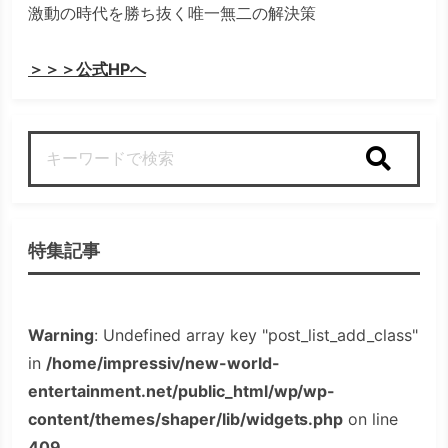
激動の時代を勝ち抜く唯一無二の解決策
＞＞＞公式HPへ
検索
特集記事
Warning
: Undefined array key "post_list_add_class"
in
/home/impressiv/new-world-
entertainment.net/public_html/wp/wp-
content/themes/shaper/lib/widgets.php
on line
409