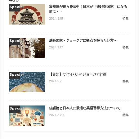
富裕層が続々脱出中！日本が「抜け殻国家」になる
Special
前に・・
2024.9.18
特集
成長国家・ジョージアに拠点を持ちたい方へ
Special
2024.9.17
特集
【告知】サバイバルinジョージア計画
Special
2024.9.7
特集
統語論と日本人に最適な英語習得方法について
Special
2024.5.29
特集