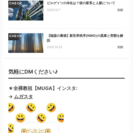
ビルゲイツの本名は？彼の家系と人脈について
CHECK
2020.10.7
覚醒
【陰謀の裏側】新世界秩序(NWO)の黒幕と実態を解
CHECK
説
2020.10.23
覚醒
気軽にDMください♪
★全裸教祖【MUGA】インスタ:
→
ムガスタ