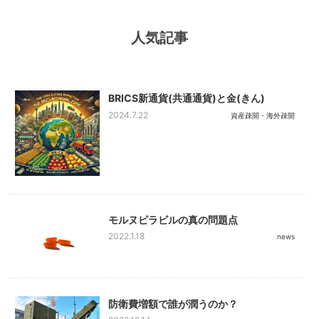
人気記事
BRICS新通貨(共通通貨)と金(きん)
2024.7.22
資産疎開・海外疎開
モルヌピラビルの真の問題点
2022.1.18
news
防衛費増額で誰が潤うのか？