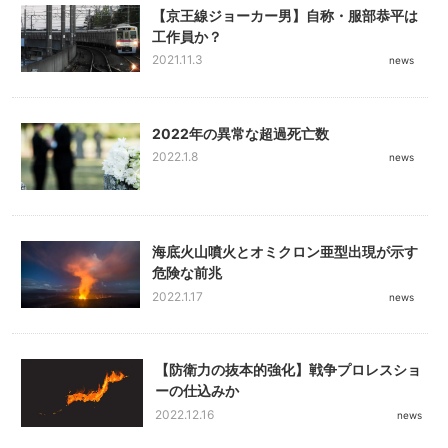
【京王線ジョーカー男】自称・服部恭平は
工作員か？
2021.11.3
news
2022年の異常な超過死亡数
2022.1.8
news
海底火山噴火とオミクロン亜型出現が示す
危険な前兆
2022.1.17
news
【防衛力の抜本的強化】戦争プロレスショ
ーの仕込みか
2022.12.16
news