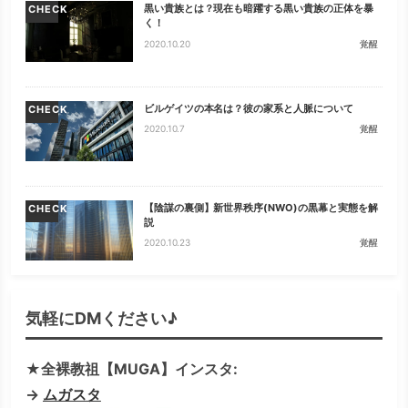
黒い貴族とは？現在も暗躍する黒い貴族の正体を暴
CHECK
く！
2020.10.20
覚醒
ビルゲイツの本名は？彼の家系と人脈について
CHECK
2020.10.7
覚醒
【陰謀の裏側】新世界秩序(NWO)の黒幕と実態を解
CHECK
説
2020.10.23
覚醒
気軽にDMください♪
★全裸教祖【MUGA】インスタ:
→
ムガスタ