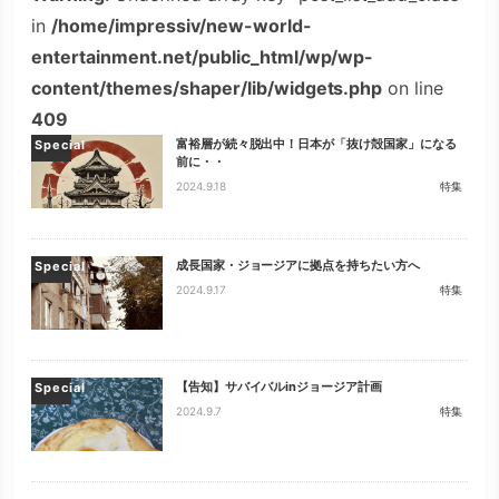
in
/home/impressiv/new-world-
entertainment.net/public_html/wp/wp-
content/themes/shaper/lib/widgets.php
on line
409
富裕層が続々脱出中！日本が「抜け殻国家」になる
Special
前に・・
2024.9.18
特集
成長国家・ジョージアに拠点を持ちたい方へ
Special
2024.9.17
特集
【告知】サバイバルinジョージア計画
Special
2024.9.7
特集