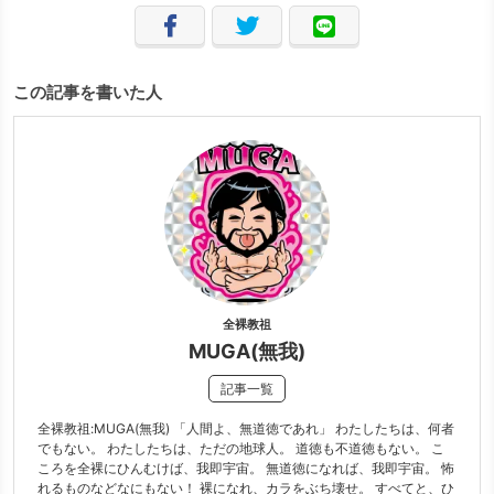
この記事を書いた人
全裸教祖
MUGA(無我)
記事一覧
全裸教祖:MUGA(無我) 「人間よ、無道徳であれ」 わたしたちは、何者
でもない。 わたしたちは、ただの地球人。 道徳も不道徳もない。 こ
ころを全裸にひんむけば、我即宇宙。 無道徳になれば、我即宇宙。 怖
れるものなどなにもない！ 裸になれ、カラをぶち壊せ。 すべてと、ひ