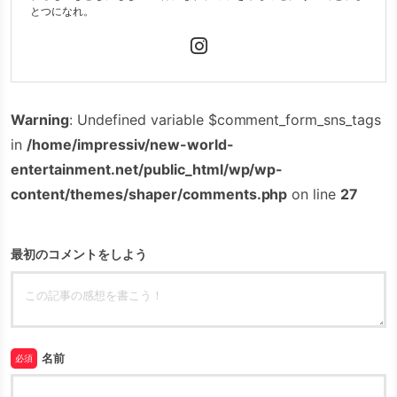
とつになれ。
Warning
: Undefined variable $comment_form_sns_tags
in
/home/impressiv/new-world-
entertainment.net/public_html/wp/wp-
content/themes/shaper/comments.php
on line
27
最初のコメントをしよう
名前
必須