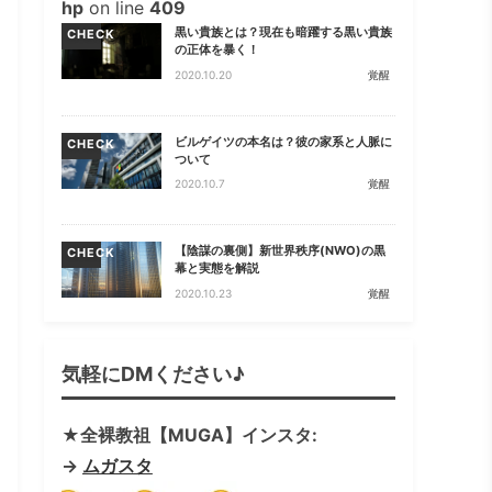
hp
on line
409
黒い貴族とは？現在も暗躍する黒い貴族
CHECK
の正体を暴く！
2020.10.20
覚醒
ビルゲイツの本名は？彼の家系と人脈に
CHECK
ついて
2020.10.7
覚醒
【陰謀の裏側】新世界秩序(NWO)の黒
CHECK
幕と実態を解説
2020.10.23
覚醒
気軽にDMください♪
★全裸教祖【MUGA】インスタ:
→
ムガスタ