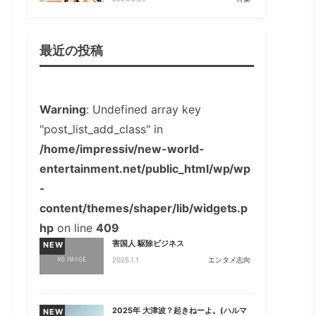
最近の投稿
Warning
: Undefined array key
"post_list_add_class" in
/home/impressiv/new-world-
entertainment.net/public_html/wp/wp
-
content/themes/shaper/lib/widgets.p
hp
on line
409
害国人 駆除ビジネス
NEW
2025.1.1
エンタメ志向
2025年 大津波？起きねーよ。(ハルマ
NEW