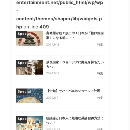
entertainment.net/public_html/wp/wp
-
content/themes/shaper/lib/widgets.p
hp
on line
409
富裕層が続々脱出中！日本が「抜け殻国
Special
家」になる前に・・
2024.9.18
特集
成長国家・ジョージアに拠点を持ちたい
Special
方へ
2024.9.17
特集
【告知】サバイバルinジョージア計画
Special
2024.9.7
特集
統語論と日本人に最適な英語習得方法に
Special
ついて
2024.5.29
特集