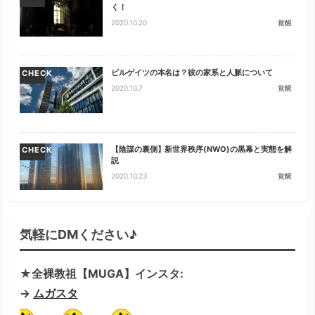
く！
2020.10.20
覚醒
ビルゲイツの本名は？彼の家系と人脈について
CHECK
2020.10.7
覚醒
【陰謀の裏側】新世界秩序(NWO)の黒幕と実態を解
CHECK
説
2020.10.23
覚醒
気軽にDMください♪
★全裸教祖【MUGA】インスタ:
→
ムガスタ