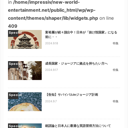
in
/home/impressiv/new-world-
entertainment.net/public_html/wp/wp-
content/themes/shaper/lib/widgets.php
on line
409
富裕層が続々脱出中！日本が「抜け殻国家」になる
Special
前に・・
2024.9.18
特集
成長国家・ジョージアに拠点を持ちたい方へ
Special
2024.9.17
特集
【告知】サバイバルinジョージア計画
Special
2024.9.7
特集
統語論と日本人に最適な英語習得方法について
Special