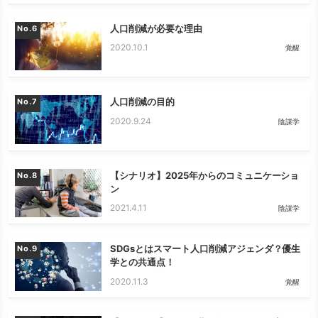
人口削減が必要な理由
No.
2020.10.1
覚醒
人口削減の目的
No.
2020.9.24
陰謀学
【シナリオ】2025年からのコミュニケーショ
No.
ン
2021.4.11
陰謀学
SDGsとはスマート人口削減アジェンダ？優生
No.
学との共通点！
2020.11.3
覚醒