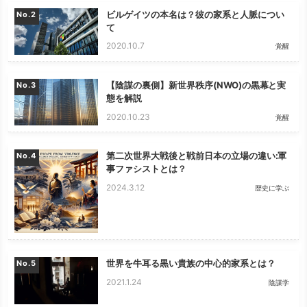
ビルゲイツの本名は？彼の家系と人脈につい
No.
て
2020.10.7
覚醒
【陰謀の裏側】新世界秩序(NWO)の黒幕と実
No.
態を解説
2020.10.23
覚醒
第二次世界大戦後と戦前日本の立場の違い:軍
No.
事ファシストとは？
2024.3.12
歴史に学ぶ
世界を牛耳る黒い貴族の中心的家系とは？
No.
2021.1.24
陰謀学