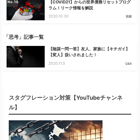
【COVID21】からの世界債務リセットプログ
No.
ラム！リーク情報を解説
2020.10.30
覚醒
「思考」記事一覧
【陰謀一問一答】友人、家族に【キチガイ】
【変人】扱いされました！
2020.11.5
Q&A
スタグフレーション対策【YouTubeチャンネ
ル】