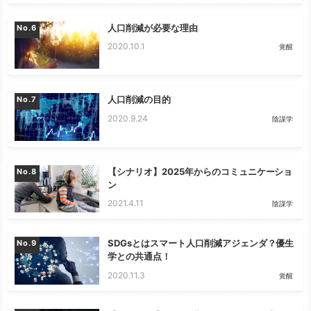
人口削減が必要な理由
No.
2020.10.1
覚醒
人口削減の目的
No.
2020.9.24
陰謀学
【シナリオ】2025年からのコミュニケーショ
No.
ン
2021.4.11
陰謀学
SDGsとはスマート人口削減アジェンダ？優生
No.
学との共通点！
2020.11.3
覚醒