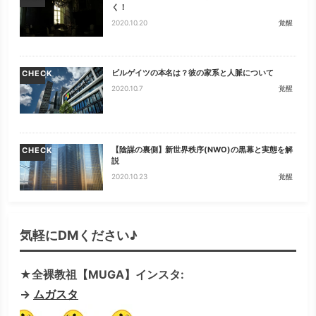
く！
2020.10.20
覚醒
ビルゲイツの本名は？彼の家系と人脈について
CHECK
2020.10.7
覚醒
【陰謀の裏側】新世界秩序(NWO)の黒幕と実態を解
CHECK
説
2020.10.23
覚醒
気軽にDMください♪
★全裸教祖【MUGA】インスタ:
→
ムガスタ