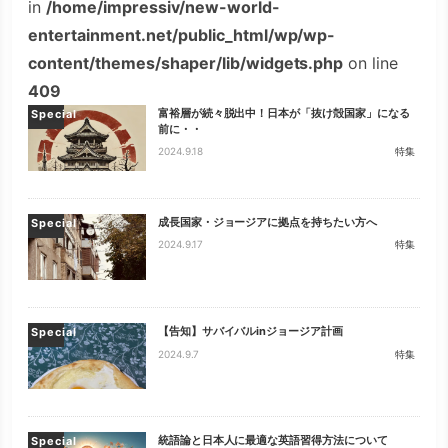
in
/home/impressiv/new-world-
entertainment.net/public_html/wp/wp-
content/themes/shaper/lib/widgets.php
on line
409
富裕層が続々脱出中！日本が「抜け殻国家」になる
Special
前に・・
2024.9.18
特集
成長国家・ジョージアに拠点を持ちたい方へ
Special
2024.9.17
特集
【告知】サバイバルinジョージア計画
Special
2024.9.7
特集
統語論と日本人に最適な英語習得方法について
Special