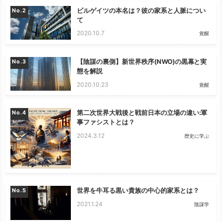
ビルゲイツの本名は？彼の家系と人脈につい
No.
て
2020.10.7
覚醒
【陰謀の裏側】新世界秩序(NWO)の黒幕と実
No.
態を解説
2020.10.23
覚醒
第二次世界大戦後と戦前日本の立場の違い:軍
No.
事ファシストとは？
2024.3.12
歴史に学ぶ
世界を牛耳る黒い貴族の中心的家系とは？
No.
2021.1.24
陰謀学