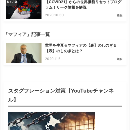
【COVID21】からの世界債務リセットプログ
No.
ラム！リーク情報を解説
2020.10.30
覚醒
「マフィア」記事一覧
世界を牛耳るマフィアの【裏】のしのぎ＆
【表】のしのぎとは？
2020.11.5
覚醒
スタグフレーション対策【YouTubeチャンネ
ル】