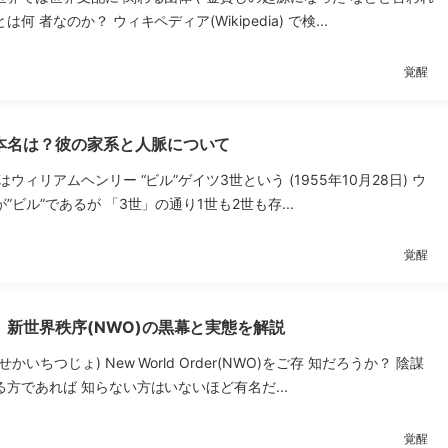
何 者なのか？ ウィキペディア(Wikipedia) で検...
覚醒
本名は？彼の家系と人脈について
ウィリアムヘンリー “ビル”ゲイツ3世という (1955年10月28日) ウ
”ビル”であるが 「3世」の通り1世も2世も存...
覚醒
新世界秩序(NWO)の黒幕と実態を解説
かいちつじょ) New World Order(NWO)をご存 知だろうか？ 陰謀
方であれば 知らない方はいないほど有名だ...
覚醒