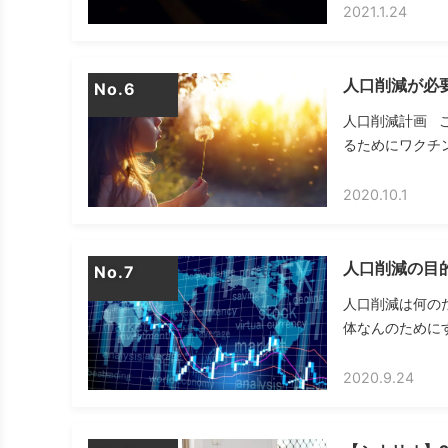
2021.1.24
人口削減が必
No.
人口削減計画 
るためにワクチン
2020.10.1
人口削減の目
No.
人口削減は何の
体なんのためにす
2020.9.24