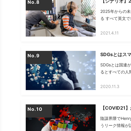
【シナリオ】2
No.
2025年からの
る すべて英文で
2021.4.11
SDGsとは
No.
SDGsとは国連
るとすべての人間
2020.11.3
【COVID2
No.
陰謀界隈でHenr
うリーク情報が話