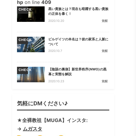
hp
on line
409
黒い貴族とは？現在も暗躍する黒い貴族
CHECK
の正体を暴く！
2020.10.20
覚醒
ビルゲイツの本名は？彼の家系と人脈に
CHECK
ついて
2020.10.7
覚醒
【陰謀の裏側】新世界秩序(NWO)の黒
CHECK
幕と実態を解説
2020.10.23
覚醒
気軽にDMください♪
★全裸教祖【MUGA】インスタ:
→
ムガスタ