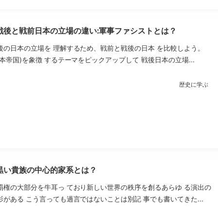
戦後と戦前日本の立場の違い:軍事ファシストとは？
後の日本の立場を 理解するため、戦前と戦後の日本 を比較しよう。
本帝国)を象徴 するテーマをピックアップして 戦後日本の立場...
歴史に学ぶ
黒い貴族の中心的家系とは？
覇権の大部分を牛耳っ ており新しい世界の秩序を創るあらゆ る演出の
がある こう言っても過言ではないことは別記 事でも書いてきた...