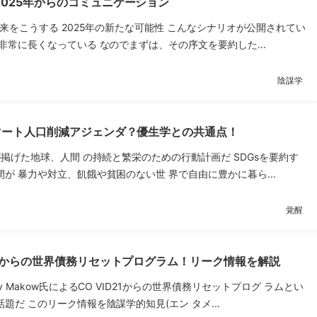
025年からのコミュニケーション
未来をこうする 2025年の新たな可能性 こんなシナリオが公開されてい
非常に長くなっている なのでまずは、その序文を要約した...
陰謀学
スマート人口削減アジェンダ？優生学との共通点！
が掲げた地球、人間 の持続と繁栄のための行動計画だ SDGsを要約す
が 暴力や対立、飢餓や貧困のない世 界で自由に豊かに暮ら...
覚醒
1】からの世界債務リセットプログラム！リーク情報を解説
y Makow氏によるCO VID21からの世界債務リセットプログ ラムとい
題だ このリーク情報を陰謀学的知見(エン タメ...