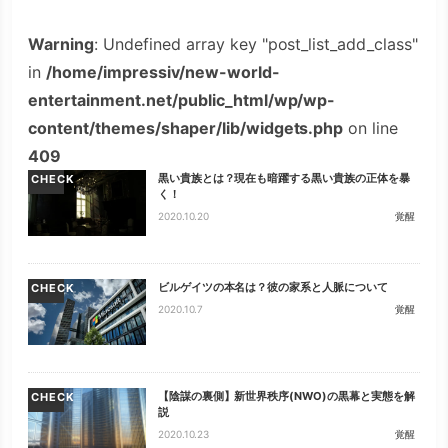
Warning
: Undefined array key "post_list_add_class"
in
/home/impressiv/new-world-
entertainment.net/public_html/wp/wp-
content/themes/shaper/lib/widgets.php
on line
409
黒い貴族とは？現在も暗躍する黒い貴族の正体を暴
CHECK
く！
2020.10.20
覚醒
ビルゲイツの本名は？彼の家系と人脈について
CHECK
2020.10.7
覚醒
【陰謀の裏側】新世界秩序(NWO)の黒幕と実態を解
CHECK
説
2020.10.23
覚醒