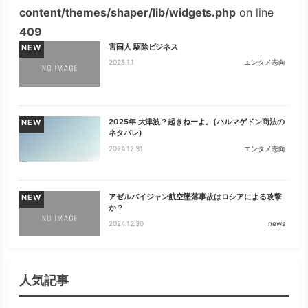
content/themes/shaper/lib/widgets.php
on line
409
害国人 駆除ビジネス
NEW
2025.1.1
エンタメ志向
2025年 大津波？起きねーよ。(ハルマゲドン商法の
NEW
ネタバレ)
2024.12.31
エンタメ志向
アゼルバイジャン航空墜落事故はロシアによる攻撃
NEW
か？
2024.12.30
news
人気記事