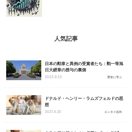
人気記事
日本の勲章と異例の受賞者たち：勲一等旭
日大綬章の授与の裏側
2023.9.23
歴史に学ぶ
ドナルド・ヘンリー・ラムズフェルドの思
想
2021.4.20
エンタメ志向