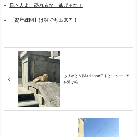
日本人よ、恐れるな！逃げるな！
【資産疎開】は誰でも出来る！
ありがとう(Madloba):日本とジョージア
を繋ぐ輪