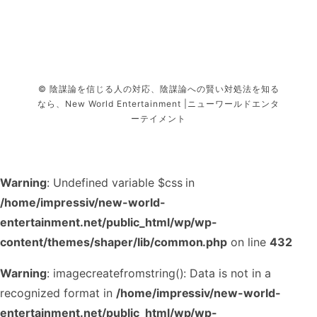
© 陰謀論を信じる人の対応、陰謀論への賢い対処法を知る
なら、New World Entertainment |ニューワールドエンタ
ーテイメント
Warning
: Undefined variable $css in
/home/impressiv/new-world-
entertainment.net/public_html/wp/wp-
content/themes/shaper/lib/common.php
on line
432
Warning
: imagecreatefromstring(): Data is not in a
recognized format in
/home/impressiv/new-world-
entertainment.net/public_html/wp/wp-