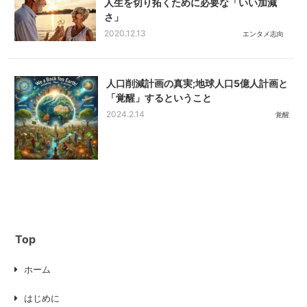
人生を切り拓くために必要な「いい加減
さ」
2020.12.13
エンタメ志向
人口削減計画の真実;地球人口5億人計画と
「覚醒」するということ
2024.2.14
覚醒
Top
ホーム
はじめに