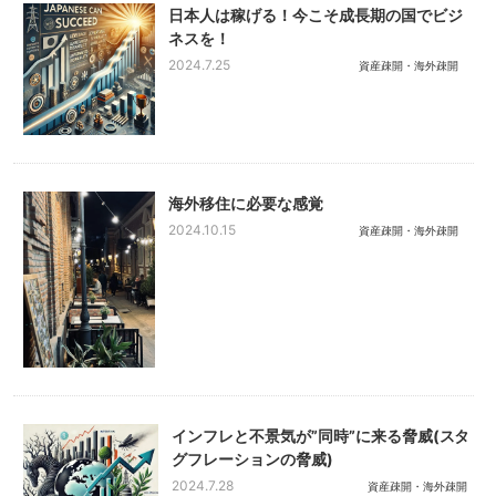
日本人は稼げる！今こそ成長期の国でビジ
ネスを！
2024.7.25
資産疎開・海外疎開
海外移住に必要な感覚
2024.10.15
資産疎開・海外疎開
インフレと不景気が”同時”に来る脅威(スタ
グフレーションの脅威)
2024.7.28
資産疎開・海外疎開