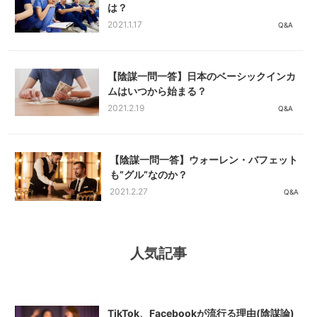
は？
2021.1.17
Q&A
【陰謀一問一答】日本のベーシックインカ
ムはいつから始まる？
2021.2.19
Q&A
【陰謀一問一答】ウォーレン・バフェット
も”グル”なのか？
2021.2.27
Q&A
人気記事
TikTok、Facebookが流行る理由(陰謀論)