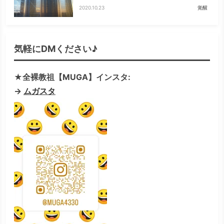
2020.10.23
覚醒
気軽にDMください♪
★全裸教祖【MUGA】インスタ:
→
ムガスタ