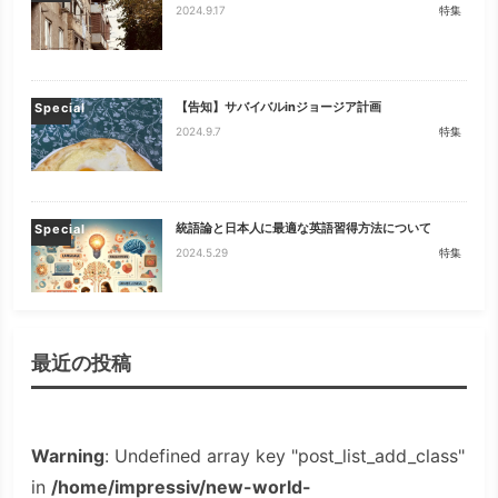
2024.9.17
特集
【告知】サバイバルinジョージア計画
Special
2024.9.7
特集
統語論と日本人に最適な英語習得方法について
Special
2024.5.29
特集
最近の投稿
Warning
: Undefined array key "post_list_add_class"
in
/home/impressiv/new-world-