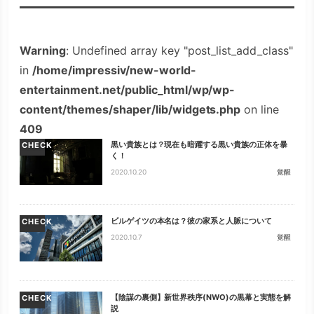
Warning
: Undefined array key "post_list_add_class"
in
/home/impressiv/new-world-
entertainment.net/public_html/wp/wp-
content/themes/shaper/lib/widgets.php
on line
409
黒い貴族とは？現在も暗躍する黒い貴族の正体を暴
CHECK
く！
2020.10.20
覚醒
ビルゲイツの本名は？彼の家系と人脈について
CHECK
2020.10.7
覚醒
【陰謀の裏側】新世界秩序(NWO)の黒幕と実態を解
CHECK
説