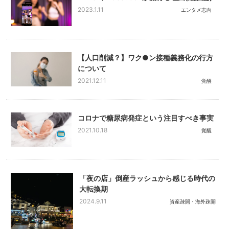
2023.1.11
エンタメ志向
【人口削減？】ワク●ン接種義務化の行方
について
2021.12.11
覚醒
コロナで糖尿病発症という注目すべき事実
2021.10.18
覚醒
「夜の店」倒産ラッシュから感じる時代の
大転換期
2024.9.11
資産疎開・海外疎開