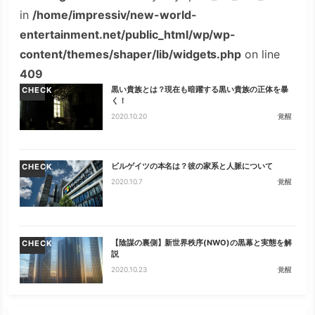
in
/home/impressiv/new-world-
entertainment.net/public_html/wp/wp-
content/themes/shaper/lib/widgets.php
on line
409
黒い貴族とは？現在も暗躍する黒い貴族の正体を暴
CHECK
く！
2020.10.20
覚醒
ビルゲイツの本名は？彼の家系と人脈について
CHECK
2020.10.7
覚醒
【陰謀の裏側】新世界秩序(NWO)の黒幕と実態を解
CHECK
説
2020.10.23
覚醒