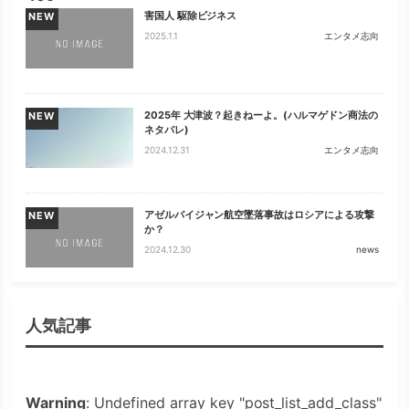
害国人 駆除ビジネス
NEW
2025.1.1
エンタメ志向
2025年 大津波？起きねーよ。(ハルマゲドン商法の
NEW
ネタバレ)
2024.12.31
エンタメ志向
アゼルバイジャン航空墜落事故はロシアによる攻撃
NEW
か？
2024.12.30
news
人気記事
Warning
: Undefined array key "post_list_add_class"