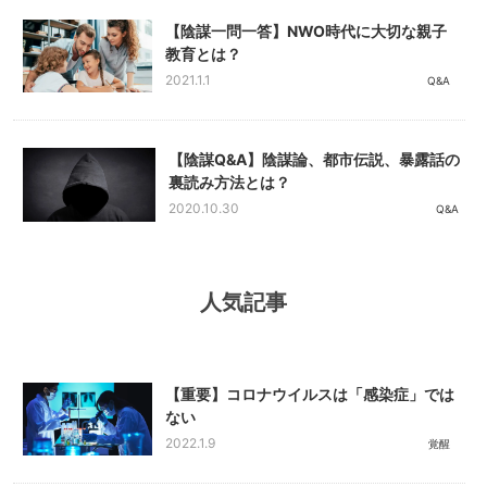
【陰謀一問一答】NWO時代に大切な親子
教育とは？
2021.1.1
Q&A
【陰謀Q&A】陰謀論、都市伝説、暴露話の
裏読み方法とは？
2020.10.30
Q&A
人気記事
【重要】コロナウイルスは「感染症」では
ない
2022.1.9
覚醒