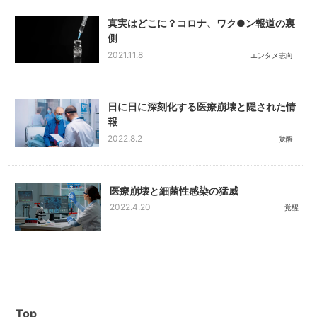
真実はどこに？コロナ、ワク●ン報道の裏
側
2021.11.8
エンタメ志向
日に日に深刻化する医療崩壊と隠された情
報
2022.8.2
覚醒
医療崩壊と細菌性感染の猛威
2022.4.20
覚醒
Top