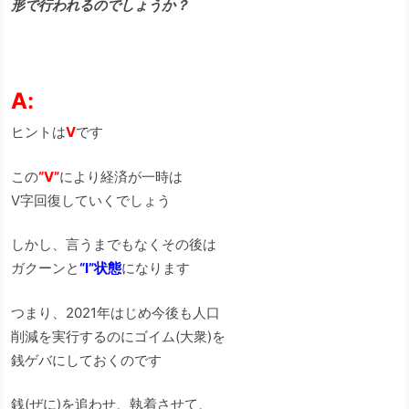
形で行われるのでしょうか？
A:
ヒントは
V
です
この
“V”
により経済が一時は
V字回復していくでしょう
しかし、言うまでもなくその後は
ガクーンと
“I”状態
になります
つまり、2021年はじめ今後も人口
削減を実行するのにゴイム(大衆)を
銭ゲバにしておくのです
銭(ぜに)を追わせ、執着させて、