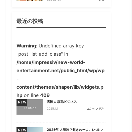
最近の投稿
Warning
: Undefined array key
"post_list_add_class" in
/home/impressiv/new-world-
entertainment.net/public_html/wp/wp
-
content/themes/shaper/lib/widgets.p
hp
on line
409
害国人 駆除ビジネス
NEW
2025.1.1
エンタメ志向
2025年 大津波？起きねーよ。(ハルマ
NEW