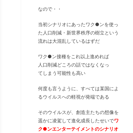
なので・・
当初シナリオにあったワク
●
ンを使っ
た人口削減・新世界秩序の樹立という
流れは大混乱しているはずだ
ワク
●
ン接種をこれ以上進めれば
人口削減どころの話ではなくなっ
てしまう可能性も高い
何度も言うように、すべては某国によ
るウイルスへの軽視が発端である
そのウイルスが、創造主たちの想像を
遥かに凌駕して進化成長したせいで
ワ
ク●ンエンターテイメントのシナリオ