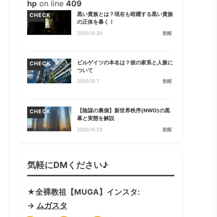
hp
on line
409
黒い貴族とは？現在も暗躍する黒い貴族
CHECK
の正体を暴く！
2020.10.20
覚醒
ビルゲイツの本名は？彼の家系と人脈に
CHECK
ついて
2020.10.7
覚醒
【陰謀の裏側】新世界秩序(NWO)の黒
CHECK
幕と実態を解説
2020.10.23
覚醒
気軽にDMください♪
★全裸教祖【MUGA】インスタ:
→
ムガスタ