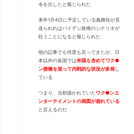
令を出したと報じられた
来年1月4日に予定している義務化が見
送られればバイデン政権のシナリオが
狂うことになると報じられた
他の記事でも何度も言ってきたが、日
本以外の各国では
米国も含めてワク●
ン接種を巡って内戦的な状況が多発
し
ている
つまり、当初描かれていた
ワク●ンエ
ンターテイメントの画図が崩れている
と言えるのだ