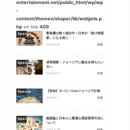
entertainment.net/public_html/wp/wp
-
content/themes/shaper/lib/widgets.p
hp
on line
409
富裕層が続々脱出中！日本が「抜け殻国
Special
家」になる前に・・
2024.9.18
特集
成長国家・ジョージアに拠点を持ちたい
Special
方へ
2024.9.17
特集
【告知】サバイバルinジョージア計画
Special
2024.9.7
特集
統語論と日本人に最適な英語習得方法に
Special
ついて
2024.5.29
特集