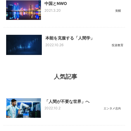
中国とNWO
2021.3.20
覚醒
本能を克服する「人間学」
2022.10.26
投資教育
人気記事
「人間が不要な世界」へ
2022.10.2
エンタメ志向