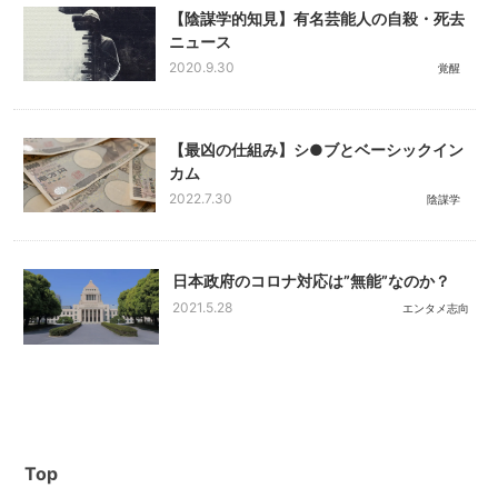
【陰謀学的知見】有名芸能人の自殺・死去
ニュース
2020.9.30
覚醒
【最凶の仕組み】シ●ブとベーシックイン
カム
2022.7.30
陰謀学
日本政府のコロナ対応は”無能”なのか？
2021.5.28
エンタメ志向
Top