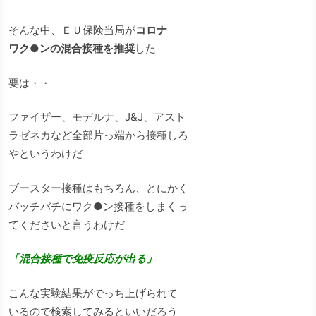
そんな中、ＥＵ保険当局が
コロナ
ワク●ンの混合接種を推奨
した
要は・・
ファイザー、モデルナ、J&J、アスト
ラゼネカなど全部片っ端から接種しろ
やというわけだ
ブースター接種はもちろん、とにかく
バッチバチにワク●ン接種をしまくっ
てくださいと言うわけだ
「混合接種で免疫反応が出る」
こんな実験結果がでっち上げられて
いるので検索してみるといいだろう