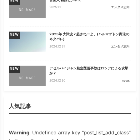
害国人 駆除ビジネス
NEW
2025.1.1
エンタメ志向
2025年 大津波？起きねーよ。(ハルマゲドン商法の
NEW
ネタバレ)
2024.12.31
エンタメ志向
アゼルバイジャン航空墜落事故はロシアによる攻撃
NEW
か？
2024.12.30
news
人気記事
Warning
: Undefined array key "post_list_add_class"