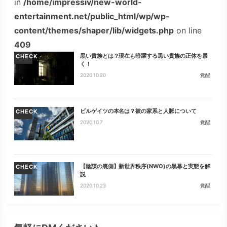
in
/home/impressiv/new-world-
entertainment.net/public_html/wp/wp-
content/themes/shaper/lib/widgets.php
on line
409
黒い貴族とは？現在も暗躍する黒い貴族の正体を暴
CHECK
く！
2020.10.20
覚醒
ビルゲイツの本名は？彼の家系と人脈について
CHECK
2020.10.7
覚醒
【陰謀の裏側】新世界秩序(NWO)の黒幕と実態を解
CHECK
説
2020.10.23
覚醒