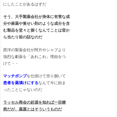
にしたことがあるはずだ
そう、大手製薬会社が身体に有害な成
分や麻薬や覚せい剤のような成分を含
む製品を堂々と捌くなんてことは昔か
ら当たり前の話なのだ
西洋の製薬会社が阿片やシャブより
強烈な劇薬を「あれこれ」理由をつ
けて・・
マッチポンプ
を仕掛けて売り捌いて
患者を薬漬けにする
なんて今に始ま
ったことじゃないのだ
ラッセル商会の起源を知れば一目瞭
然だが、薬屋とはそういうものだ