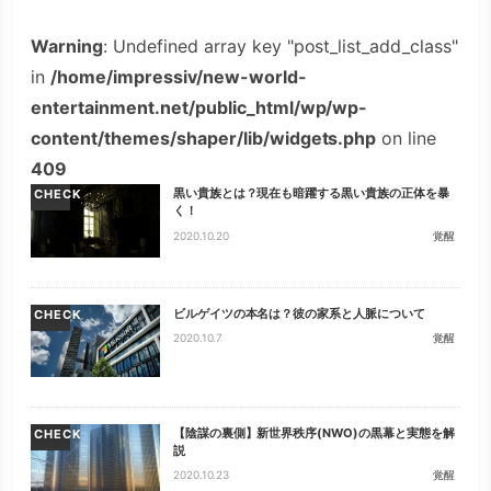
Warning
: Undefined array key "post_list_add_class"
in
/home/impressiv/new-world-
entertainment.net/public_html/wp/wp-
content/themes/shaper/lib/widgets.php
on line
409
黒い貴族とは？現在も暗躍する黒い貴族の正体を暴
CHECK
く！
2020.10.20
覚醒
ビルゲイツの本名は？彼の家系と人脈について
CHECK
2020.10.7
覚醒
【陰謀の裏側】新世界秩序(NWO)の黒幕と実態を解
CHECK
説
2020.10.23
覚醒