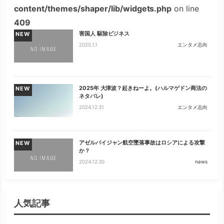
content/themes/shaper/lib/widgets.php
on line
409
害国人 駆除ビジネス
NEW
2025.1.1
エンタメ志向
2025年 大津波？起きねーよ。(ハルマゲドン商法の
NEW
ネタバレ)
2024.12.31
エンタメ志向
アゼルバイジャン航空墜落事故はロシアによる攻撃
NEW
か？
2024.12.30
news
人気記事