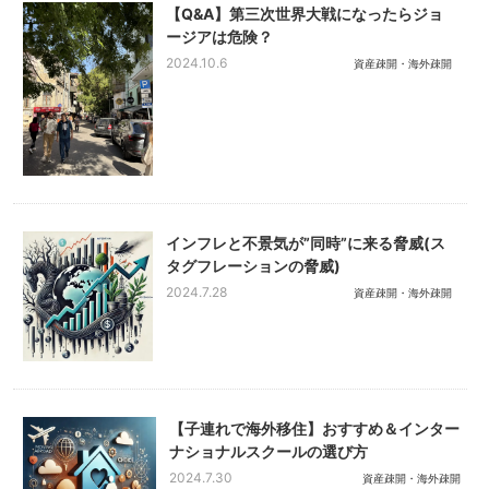
【Q&A】第三次世界大戦になったらジョ
ージアは危険？
2024.10.6
資産疎開・海外疎開
インフレと不景気が”同時”に来る脅威(ス
タグフレーションの脅威)
2024.7.28
資産疎開・海外疎開
【子連れで海外移住】おすすめ＆インター
ナショナルスクールの選び方
2024.7.30
資産疎開・海外疎開