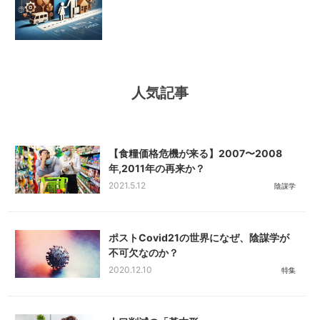
人気記事
【食糧価格危機が来る】2007〜2008
年,2011年の再来か？
2021.5.12
陰謀学
ポストCovid21の世界になぜ、陰謀学が
不可欠なのか？
2020.12.10
特集