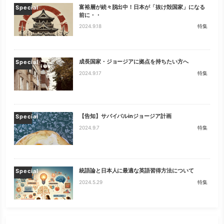
富裕層が続々脱出中！日本が「抜け殻国家」になる
Special
前に・・
2024.9.18
特集
成長国家・ジョージアに拠点を持ちたい方へ
Special
2024.9.17
特集
【告知】サバイバルinジョージア計画
Special
2024.9.7
特集
統語論と日本人に最適な英語習得方法について
Special
2024.5.29
特集