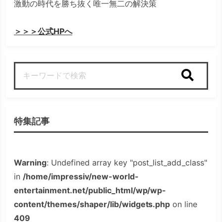
激動の時代を勝ち抜く唯一無二の解決策
＞＞＞公式HPへ
検索
特集記事
Warning
: Undefined array key "post_list_add_class"
in
/home/impressiv/new-world-
entertainment.net/public_html/wp/wp-
content/themes/shaper/lib/widgets.php
on line
409