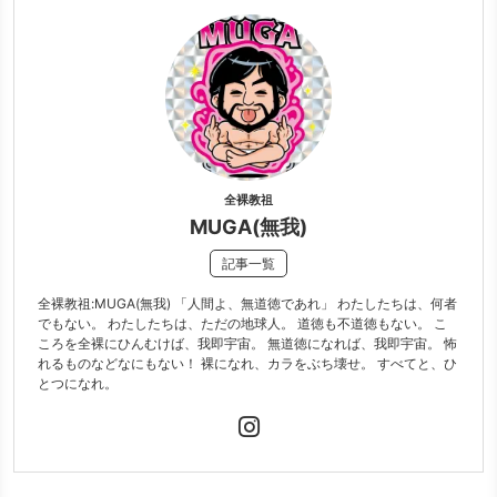
全裸教祖
MUGA(無我)
記事一覧
全裸教祖:MUGA(無我) 「人間よ、無道徳であれ」 わたしたちは、何者
でもない。 わたしたちは、ただの地球人。 道徳も不道徳もない。 こ
ころを全裸にひんむけば、我即宇宙。 無道徳になれば、我即宇宙。 怖
れるものなどなにもない！ 裸になれ、カラをぶち壊せ。 すべてと、ひ
とつになれ。