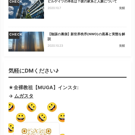
ビルゲイツの本名は？彼の家系と人脈について
CHECK
2020.10.7
覚醒
【陰謀の裏側】新世界秩序(NWO)の黒幕と実態を解
CHECK
説
2020.10.23
覚醒
気軽にDMください♪
★全裸教祖【MUGA】インスタ:
→
ムガスタ