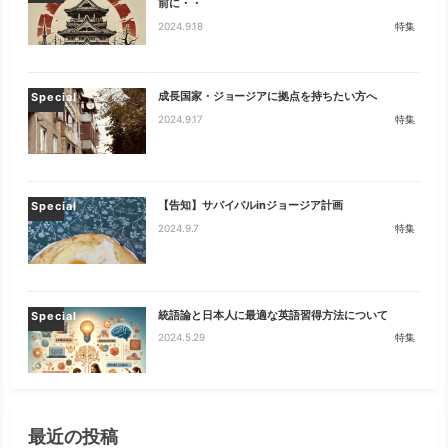
前に・・
2024.9.18
特集
成長国家・ジョージアに拠点を持ちたい方へ
Special
2024.9.17
特集
【告知】サバイバルinジョージア計画
Special
2024.9.7
特集
統語論と日本人に最適な英語習得方法について
Special
2024.5.29
特集
最近の投稿