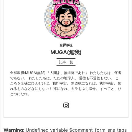
全裸教祖
MUGA(無我)
記事一覧
全裸教祖:MUGA(無我) 「人間よ、無道徳であれ」 わたしたちは、何者
でもない。 わたしたちは、ただの地球人。 道徳も不道徳もない。 こ
ころを全裸にひんむけば、我即宇宙。 無道徳になれば、我即宇宙。 怖
れるものなどなにもない！ 裸になれ、カラをぶち壊せ。 すべてと、ひ
とつになれ。
Warning
: Undefined variable $comment_form_sns_tags