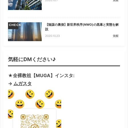
【陰謀の裏側】新世界秩序(NWO)の黒幕と実態を解
CHECK
説
2020.10.23
覚醒
気軽にDMください♪
★全裸教祖【MUGA】インスタ:
→
ムガスタ