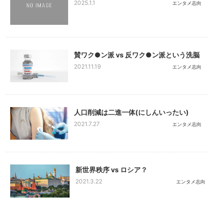
2025.1.1
エンタメ志向
賛ワク●ン派 vs 反ワク●ン派という洗脳
2021.11.19
エンタメ志向
人口削減は二進一体(にしんいったい)
2021.7.27
エンタメ志向
新世界秩序 vs ロシア？
2021.3.22
エンタメ志向