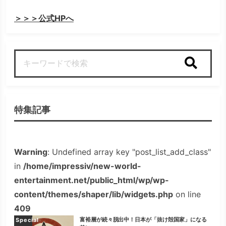
＞＞＞公式HPへ
検索
特集記事
Warning
: Undefined array key "post_list_add_class"
in
/home/impressiv/new-world-
entertainment.net/public_html/wp/wp-
content/themes/shaper/lib/widgets.php
on line
409
富裕層が続々脱出中！日本が「抜け殻国家」になる
Special