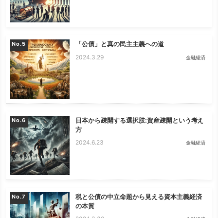
「公債」と真の民主主義への道
No.
2024.3.29
金融経済
日本から疎開する選択肢:資産疎開という考え
No.
方
2024.6.23
金融経済
税と公債の中立命題から見える資本主義経済
No.
の本質