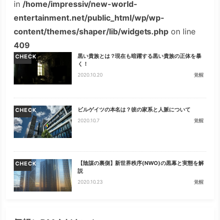
in
/home/impressiv/new-world-
entertainment.net/public_html/wp/wp-
content/themes/shaper/lib/widgets.php
on line
409
黒い貴族とは？現在も暗躍する黒い貴族の正体を暴
CHECK
く！
2020.10.20
覚醒
ビルゲイツの本名は？彼の家系と人脈について
CHECK
2020.10.7
覚醒
【陰謀の裏側】新世界秩序(NWO)の黒幕と実態を解
CHECK
説
2020.10.23
覚醒