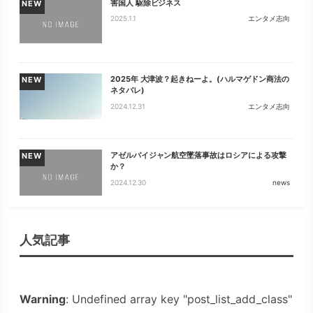
害国人 駆除ビジネス
NEW
2025.1.1
エンタメ志向
2025年 大津波？起きねーよ。(ハルマゲドン商法の
NEW
ネタバレ)
2024.12.31
エンタメ志向
アゼルバイジャン航空墜落事故はロシアによる攻撃
NEW
か？
2024.12.30
news
人気記事
Warning
: Undefined array key "post_list_add_class"