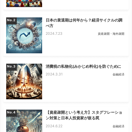
日本の衰退期は何年から？経済サイクルの調
No.
べ方
2024.7.23
資産疎開・海外疎開
消費税の私物化(みかじめ料化)を防ぐために
No.
2024.3.31
金融経済
【資産疎開という考え方】スタグフレーショ
No.
ン対策と日本人投資家が嵌る罠
2024.6.22
金融経済