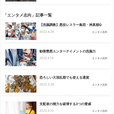
「エンタメ志向」記事一覧
【洗脳調教】悪役レスラー集団・神真都Q
2022.4.26
エンタメ志向
勧善懲悪エンターテイメントの洗脳力
2022.4.14
エンタメ志向
恐ろしい大混乱期でも使える通貨
2022.3.29
エンタメ志向
支配者の権力を破壊する2つの脅威
2022.3.10
エンタメ志向