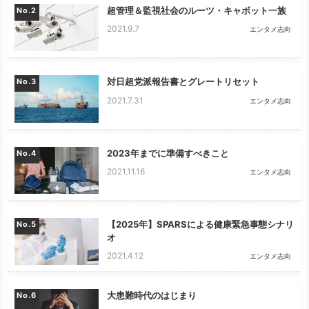
超管理＆監視社会のルーツ・キャボット一族
No.
2021.9.7
エンタメ志向
対日超党派報告書とグレートリセット
No.
2021.7.31
エンタメ志向
2023年までに準備すべきこと
No.
2021.11.16
エンタメ志向
【2025年】SPARSによる健康緊急事態シナリ
No.
オ
2021.4.12
エンタメ志向
大患難時代のはじまり
No.