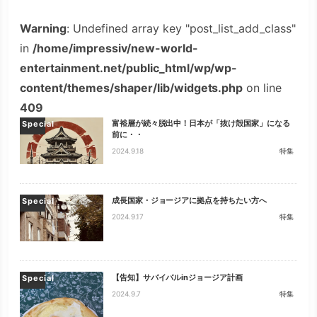
Warning
: Undefined array key "post_list_add_class"
in
/home/impressiv/new-world-
entertainment.net/public_html/wp/wp-
content/themes/shaper/lib/widgets.php
on line
409
富裕層が続々脱出中！日本が「抜け殻国家」になる
Special
前に・・
2024.9.18
特集
成長国家・ジョージアに拠点を持ちたい方へ
Special
2024.9.17
特集
【告知】サバイバルinジョージア計画
Special
2024.9.7
特集