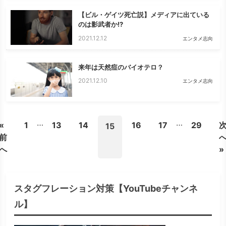
【ビル・ゲイツ死亡説】メディアに出ている
のは影武者か!?
2021.12.12
エンタメ志向
来年は天然痘のバイオテロ？
2021.12.10
エンタメ志向
…
…
«
1
13
14
16
17
29
15
前
へ
»
スタグフレーション対策【YouTubeチャンネ
ル】