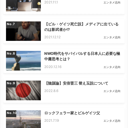
2021.11.1
エンタメ志向
【ビル・ゲイツ死亡説】メディアに出ている
No.
のは影武者か!?
2021.12.12
エンタメ志向
NWO時代をサバイバルする日本人に必要な極
No.
中庸思考とは？
2020.12.16
エンタメ志向
【陰謀論】安倍晋三 替え玉説について
No.
2022.8.6
エンタメ志向
ロックフェラー家とビルゲイツ父
No.
2021.7.19
エンタメ志向