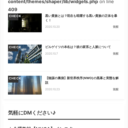
content/themes/shaper/lib/widgets.php
on line
409
黒い貴族とは？現在も暗躍する黒い貴族の正体を暴
CHECK
く！
2020.10.20
覚醒
ビルゲイツの本名は？彼の家系と人脈について
CHECK
2020.10.7
覚醒
【陰謀の裏側】新世界秩序(NWO)の黒幕と実態を解
CHECK
説
2020.10.23
覚醒
気軽にDMください♪