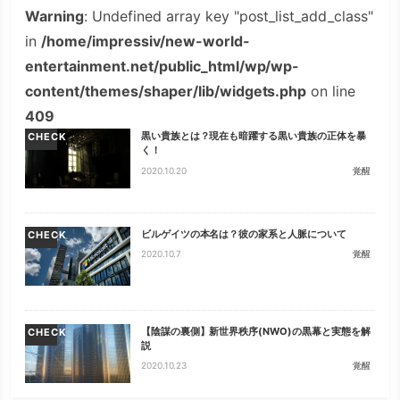
Warning
: Undefined array key "post_list_add_class"
in
/home/impressiv/new-world-
entertainment.net/public_html/wp/wp-
content/themes/shaper/lib/widgets.php
on line
409
黒い貴族とは？現在も暗躍する黒い貴族の正体を暴
CHECK
く！
2020.10.20
覚醒
ビルゲイツの本名は？彼の家系と人脈について
CHECK
2020.10.7
覚醒
【陰謀の裏側】新世界秩序(NWO)の黒幕と実態を解
CHECK
説
2020.10.23
覚醒