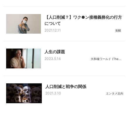
【人口削減？】ワク●ン接種義務化の行方
について
2021.12.11
覚醒
人生の課題
2023.5.14
大和魂ワールド (The...
人口削減と戦争の関係
2021.3.10
エンタメ志向