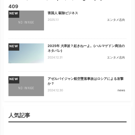
409
害国人 駆除ビジネス
NEW
2025.1.1
エンタメ志向
2025年 大津波？起きねーよ。(ハルマゲドン商法の
NEW
ネタバレ)
2024.12.31
エンタメ志向
アゼルバイジャン航空墜落事故はロシアによる攻撃
NEW
か？
2024.12.30
news
人気記事