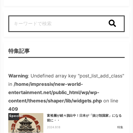
検索
特集記事
Warning
: Undefined array key "post_list_add_class"
in
/home/impressiv/new-world-
entertainment.net/public_html/wp/wp-
content/themes/shaper/lib/widgets.php
on line
409
富裕層が続々脱出中！日本が「抜け殻国家」になる
Special
前に・・
2024.9.18
特集