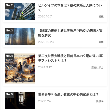
ビルゲイツの本名は？彼の家系と人脈につい
No.
て
2020.10.7
覚醒
【陰謀の裏側】新世界秩序(NWO)の黒幕と実
No.
態を解説
2020.10.23
覚醒
第二次世界大戦後と戦前日本の立場の違い:軍
No.
事ファシストとは？
2024.3.12
歴史に学ぶ
世界を牛耳る黒い貴族の中心的家系とは？
No.
2021.1.24
陰謀学