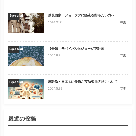
成長国家・ジョージアに拠点を持ちたい方へ
Special
2024.9.17
特集
【告知】サバイバルinジョージア計画
Special
2024.9.7
特集
統語論と日本人に最適な英語習得方法について
Special
2024.5.29
特集
最近の投稿