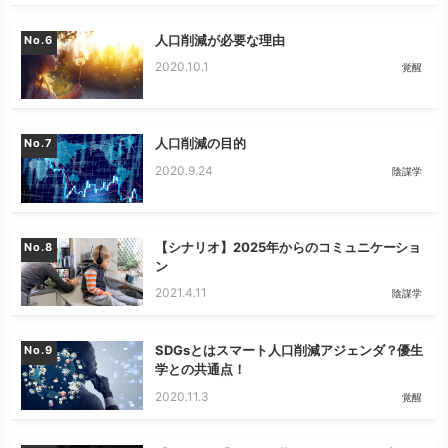
人口削減が必要な理由
No.
2020.10.1
覚醒
人口削減の目的
No.
2020.9.24
陰謀学
【シナリオ】2025年からのコミュニケーショ
No.
ン
2021.4.11
陰謀学
SDGsとはスマート人口削減アジェンダ？優生
No.
学との共通点！
2020.11.3
覚醒