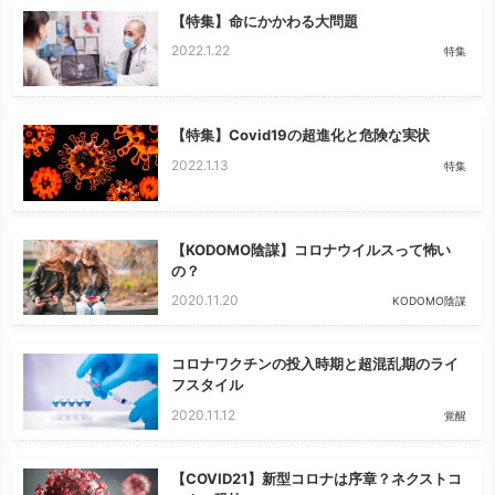
【特集】命にかかわる大問題
2022.1.22
特集
【特集】Covid19の超進化と危険な実状
2022.1.13
特集
【KODOMO陰謀】コロナウイルスって怖い
の？
2020.11.20
KODOMO陰謀
コロナワクチンの投入時期と超混乱期のライ
フスタイル
2020.11.12
覚醒
【COVID21】新型コロナは序章？ネクストコ