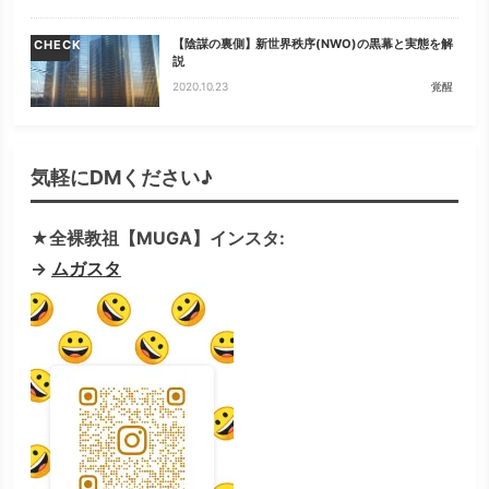
【陰謀の裏側】新世界秩序(NWO)の黒幕と実態を解
CHECK
説
2020.10.23
覚醒
気軽にDMください♪
★全裸教祖【MUGA】インスタ:
→
ムガスタ