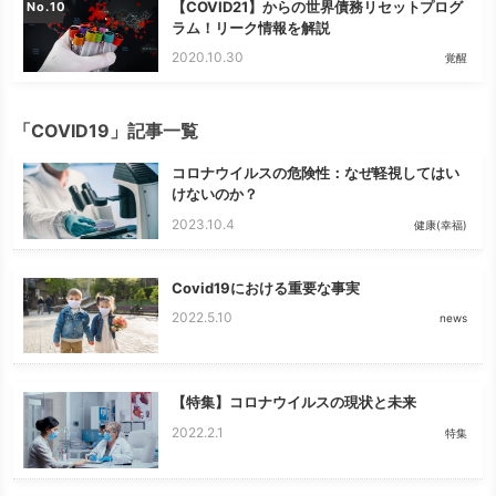
【COVID21】からの世界債務リセットプログ
No.
ラム！リーク情報を解説
2020.10.30
覚醒
「COVID19」記事一覧
コロナウイルスの危険性：なぜ軽視してはい
けないのか？
2023.10.4
健康(幸福)
Covid19における重要な事実
2022.5.10
news
【特集】コロナウイルスの現状と未来
2022.2.1
特集