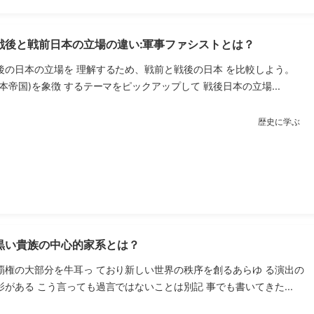
戦後と戦前日本の立場の違い:軍事ファシストとは？
後の日本の立場を 理解するため、戦前と戦後の日本 を比較しよう。
本帝国)を象徴 するテーマをピックアップして 戦後日本の立場...
歴史に学ぶ
黒い貴族の中心的家系とは？
覇権の大部分を牛耳っ ており新しい世界の秩序を創るあらゆ る演出の
がある こう言っても過言ではないことは別記 事でも書いてきた...