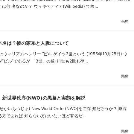
何 者なのか？ ウィキペディア(Wikipedia) で検...
覚醒
本名は？彼の家系と人脈について
ウィリアムヘンリー “ビル”ゲイツ3世という (1955年10月28日) ウ
”ビル”であるが 「3世」の通り1世も2世も存...
覚醒
新世界秩序(NWO)の黒幕と実態を解説
かいちつじょ) New World Order(NWO)をご存 知だろうか？ 陰謀
方であれば 知らない方はいないほど有名だ...
覚醒