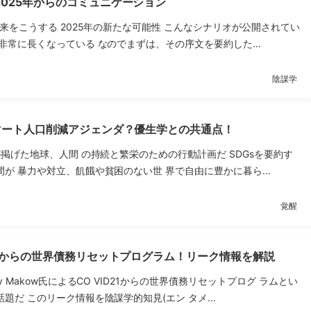
025年からのコミュニケーション
未来をこうする 2025年の新たな可能性 こんなシナリオが公開されてい
非常に長くなっている なのでまずは、その序文を要約した...
陰謀学
スマート人口削減アジェンダ？優生学との共通点！
が掲げた地球、人間 の持続と繁栄のための行動計画だ SDGsを要約す
が 暴力や対立、飢餓や貧困のない世 界で自由に豊かに暮ら...
覚醒
1】からの世界債務リセットプログラム！リーク情報を解説
y Makow氏によるCO VID21からの世界債務リセットプログ ラムとい
題だ このリーク情報を陰謀学的知見(エン タメ...