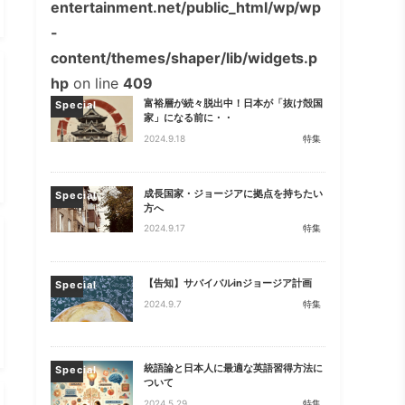
entertainment.net/public_html/wp/wp
-
content/themes/shaper/lib/widgets.p
hp
on line
409
富裕層が続々脱出中！日本が「抜け殻国
Special
家」になる前に・・
2024.9.18
特集
成長国家・ジョージアに拠点を持ちたい
Special
方へ
2024.9.17
特集
【告知】サバイバルinジョージア計画
Special
2024.9.7
特集
統語論と日本人に最適な英語習得方法に
Special
ついて
2024.5.29
特集