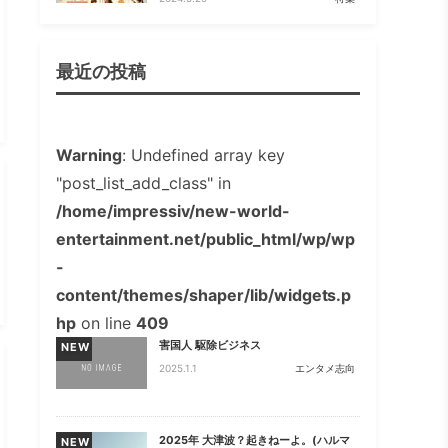
最近の投稿
Warning
: Undefined array key
"post_list_add_class" in
/home/impressiv/new-world-
entertainment.net/public_html/wp/wp
-
content/themes/shaper/lib/widgets.p
hp
on line
409
害国人 駆除ビジネス
NEW
2025.1.1
エンタメ志向
2025年 大津波？起きねーよ。(ハルマ
NEW