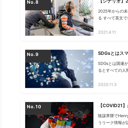
【シナリオ】2
No.
2025年からの
る すべて英文で
2021.4.11
SDGsとは
No.
SDGsとは国連
るとすべての人間
2020.11.3
【COVID2
No.
陰謀界隈でHenr
うリーク情報が話