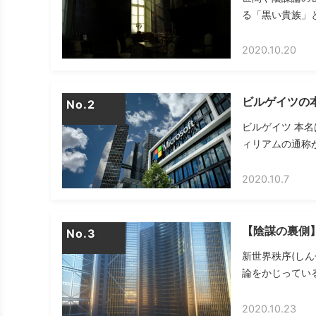
る「黒い貴族」とは
2020.10.20
ビルゲイツの
No.
ビルゲイツ 本名は
ィリアムの通称が
2020.10.7
【陰謀の裏側】
No.
新世界秩序(しんせ
論をかじっている
2020.10.23