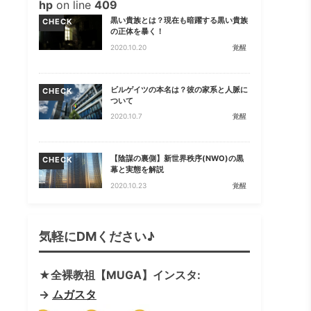
hp
on line
409
黒い貴族とは？現在も暗躍する黒い貴族
CHECK
の正体を暴く！
2020.10.20
覚醒
ビルゲイツの本名は？彼の家系と人脈に
CHECK
ついて
2020.10.7
覚醒
【陰謀の裏側】新世界秩序(NWO)の黒
CHECK
幕と実態を解説
2020.10.23
覚醒
気軽にDMください♪
★全裸教祖【MUGA】インスタ:
→
ムガスタ