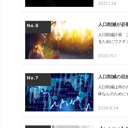
2021.1.24
人口削減が必
No.
人口削減計画 
るためにワクチン
2020.10.1
人口削減の目
No.
人口削減は何の
体なんのためにす
2020.9.24