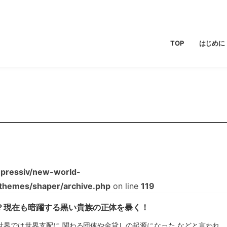
TOP
はじめに
pressiv/new-world-
/themes/shaper/archive.php
on line
119
？現在も暗躍する黒い貴族の正体を暴く！
世界では世界支配に 関わる団体や金貸しの起源になった などと言われ