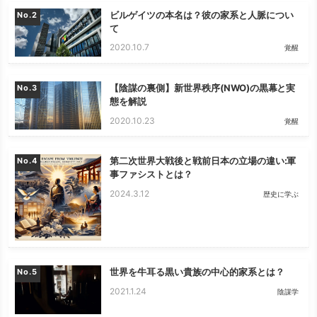
ビルゲイツの本名は？彼の家系と人脈につい
No.
て
2020.10.7
覚醒
【陰謀の裏側】新世界秩序(NWO)の黒幕と実
No.
態を解説
2020.10.23
覚醒
第二次世界大戦後と戦前日本の立場の違い:軍
No.
事ファシストとは？
2024.3.12
歴史に学ぶ
世界を牛耳る黒い貴族の中心的家系とは？
No.
2021.1.24
陰謀学