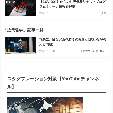
【COVID21】からの世界債務リセットプログ
No.
ラム！リーク情報を解説
2020.10.30
覚醒
「近代哲学」記事一覧
善悪二元論など近代哲学の限界(現代社会が抱
える問題)
2023.10.20
大和魂ワールド (The...
スタグフレーション対策【YouTubeチャンネ
ル】