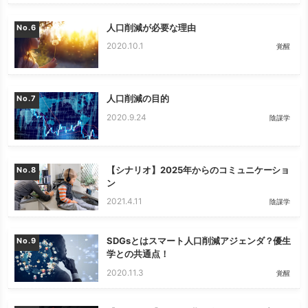
人口削減が必要な理由
No.
2020.10.1
覚醒
人口削減の目的
No.
2020.9.24
陰謀学
【シナリオ】2025年からのコミュニケーショ
No.
ン
2021.4.11
陰謀学
SDGsとはスマート人口削減アジェンダ？優生
No.
学との共通点！
2020.11.3
覚醒