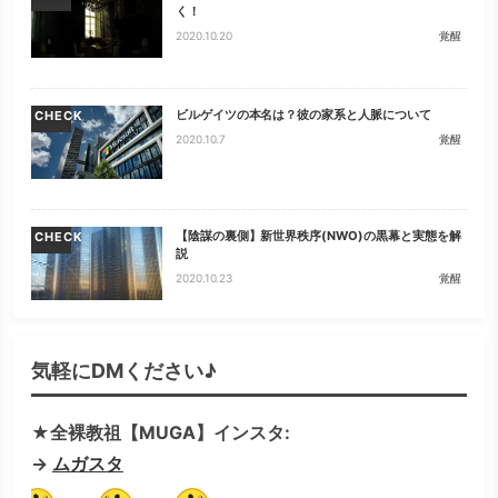
く！
2020.10.20
覚醒
ビルゲイツの本名は？彼の家系と人脈について
CHECK
2020.10.7
覚醒
【陰謀の裏側】新世界秩序(NWO)の黒幕と実態を解
CHECK
説
2020.10.23
覚醒
気軽にDMください♪
★全裸教祖【MUGA】インスタ:
→
ムガスタ