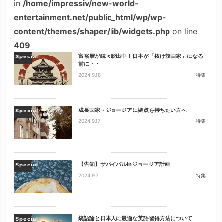
in
/home/impressiv/new-world-
entertainment.net/public_html/wp/wp-
content/themes/shaper/lib/widgets.php
on line
409
富裕層が続々脱出中！日本が「抜け殻国家」になる
Special
前に・・
2024.9.18
特集
成長国家・ジョージアに拠点を持ちたい方へ
Special
2024.9.17
特集
【告知】サバイバルinジョージア計画
Special
2024.9.7
特集
統語論と日本人に最適な英語習得方法について
Special