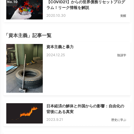
【COVID21】からの世界債務リセットプログ
No.
ラム！リーク情報を解説
2020.10.30
覚醒
「資本主義」記事一覧
資本主義と暴力
2024.12.25
陰謀学
日本経済の解体と外国からの影響：自由化の
背後にある真実
2023.9.21
歴史に学ぶ