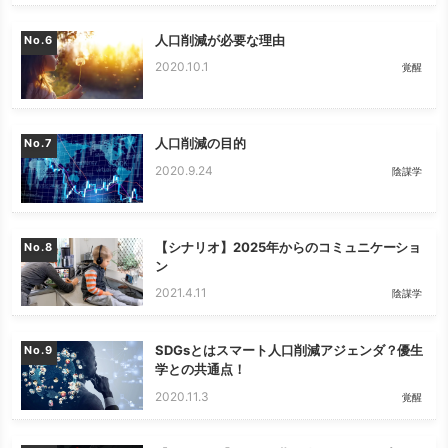
人口削減が必要な理由
No.
2020.10.1
覚醒
人口削減の目的
No.
2020.9.24
陰謀学
【シナリオ】2025年からのコミュニケーショ
No.
ン
2021.4.11
陰謀学
SDGsとはスマート人口削減アジェンダ？優生
No.
学との共通点！
2020.11.3
覚醒