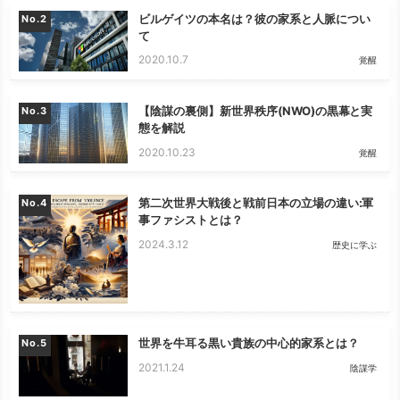
ビルゲイツの本名は？彼の家系と人脈につい
No.
て
2020.10.7
覚醒
【陰謀の裏側】新世界秩序(NWO)の黒幕と実
No.
態を解説
2020.10.23
覚醒
第二次世界大戦後と戦前日本の立場の違い:軍
No.
事ファシストとは？
2024.3.12
歴史に学ぶ
世界を牛耳る黒い貴族の中心的家系とは？
No.
2021.1.24
陰謀学