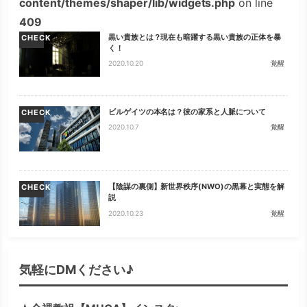
content/themes/shaper/lib/widgets.php
on line
409
黒い貴族とは？現在も暗躍する黒い貴族の正体を暴
CHECK
く！
2020.10.20
覚醒
ビルゲイツの本名は？彼の家系と人脈について
CHECK
2020.10.7
覚醒
【陰謀の裏側】新世界秩序(NWO)の黒幕と実態を解
CHECK
説
2020.10.23
覚醒
気軽にDMください♪