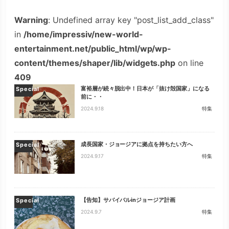
Warning
: Undefined array key "post_list_add_class"
in
/home/impressiv/new-world-
entertainment.net/public_html/wp/wp-
content/themes/shaper/lib/widgets.php
on line
409
富裕層が続々脱出中！日本が「抜け殻国家」になる
Special
前に・・
2024.9.18
特集
成長国家・ジョージアに拠点を持ちたい方へ
Special
2024.9.17
特集
【告知】サバイバルinジョージア計画
Special
2024.9.7
特集